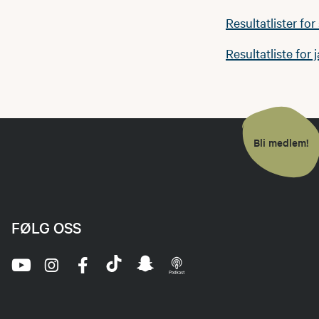
Resultatlister fo
Resultatliste for 
Bli medlem!
FØLG OSS