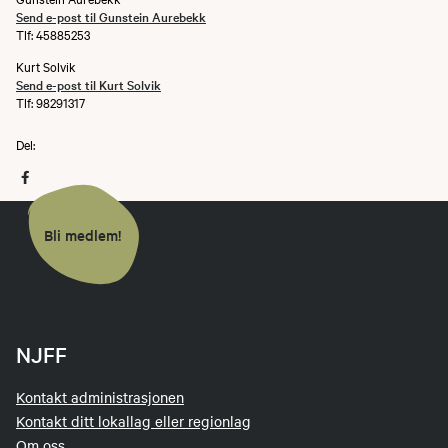
Send e-post til Gunstein Aurebekk
Tlf: 45885253
Kurt Solvik
Send e-post til Kurt Solvik
Tlf: 98291317
Del:
Bli medlem!
NJFF
Kontakt administrasjonen
Kontakt ditt lokallag eller regionlag
Om oss