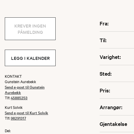
Fra:
KREVER INGEN
PÅMELDING
Til:
Varighet:
LEGG I KALENDER
Sted:
KONTAKT
Gunstein Aurebekk
Send e-post til Gunstein
Pris:
Aurebekk
Tlf:
45885253
Arrangør:
Kurt Solvik
Send e-post til Kurt Solvik
Tlf:
98291317
Gjentakelse
Del: