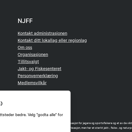
NJFF
Kontakt administrasjonen
Kontakt ditt lokallag eller regionlag
Om oss
Organisasjonen
Tillitsvalgt
Jakt- og Fiskesenteret
Personvernerklæring
Medlemsvilkår
s)
tsteder bedre. Velg "godta alle" for
orbund (NJFF) er landets eneste landsdekkende organisasjon for jegere og sportsfiskere og et av de vikti
 jakt og fiske i Norge. Vi er en partipolitisk nøytral organisasjon, men har et sterkt jakt-, fiske-, og naturpo