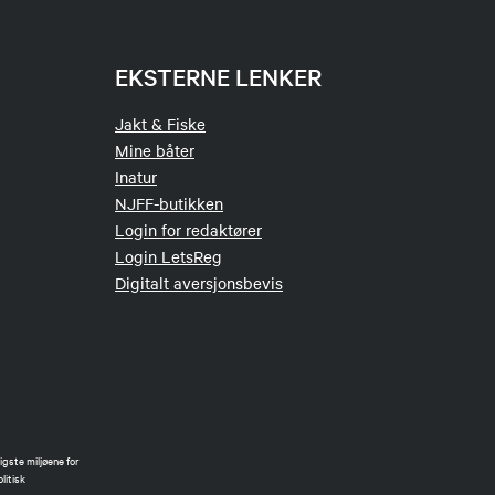
EKSTERNE LENKER
Jakt & Fiske
Mine båter
Inatur
NJFF-butikken
Login for redaktører
Login LetsReg
Digitalt aversjonsbevis
gste miljøene for
litisk