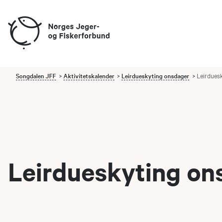
Songdalen JFF
Aktivitetskalender
Leirdueskyting onsdager
Leirdues
Leirdueskyting on