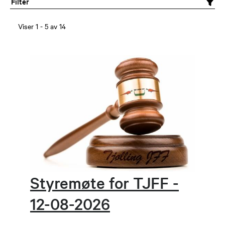
Filter
Vårt organisasjonsnummer er:
990309817
Viser
1
-
5
av
14
Postnummer:3280
Poststed: Tjodalyng
Styremøte for TJFF -
12-08-2026