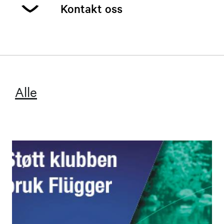
Kontakt oss
Geir Uno Dreng
Leder
Alle
91152945
Send epost
Aage André Viik
Nestleder
41380219
Send epost