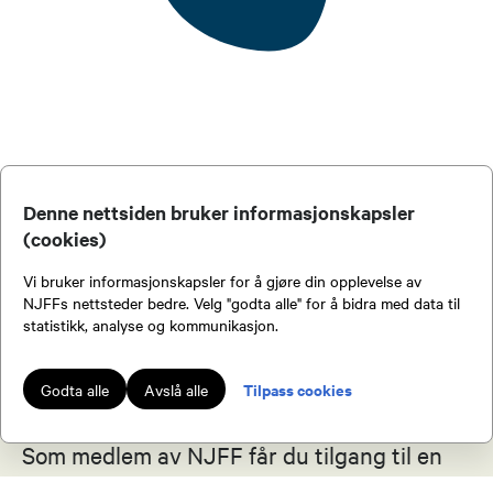
91553087
Send epost
Pia Eftedal
Kvinnekontakt
Denne nettsiden bruker informasjonskapsler
(cookies)
40626681
Send epost
Vi bruker informasjonskapsler for å gjøre din opplevelse av
NJFFs nettsteder bedre. Velg "godta alle" for å bidra med data til
statistikk, analyse og kommunikasjon.
Rolf Erling Skalleberg
Jegerprøven kontaktperson
Tilpass cookies
Godta alle
Avslå alle
Bli medlem av NJFF
93057468
Som medlem av NJFF får du tilgang til en
Send epost
rekke fordeler.