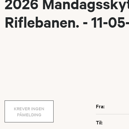
2026 Mandagsskyt
Riflebanen. - 11-0
Fra:
KREVER INGEN
PÅMELDING
Til: