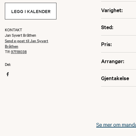
Varighet:
LEGG I KALENDER
Sted:
KONTAKT
Jan Syvert Bråthen
Send e-post til Jan Syvert
Pris:
Bråthen
Tlf:
97118038
Arrangør:
Del:
Gjentakelse
Se mer om manda