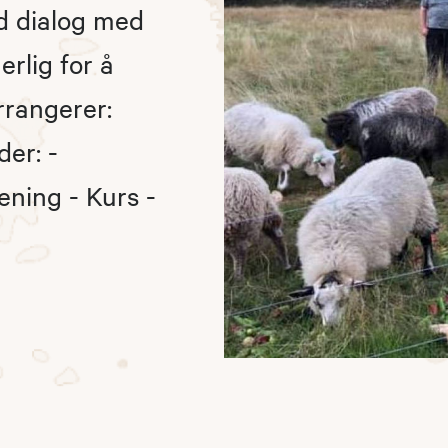
d dialog med
rlig for å
arrangerer:
er: -
ning - Kurs -