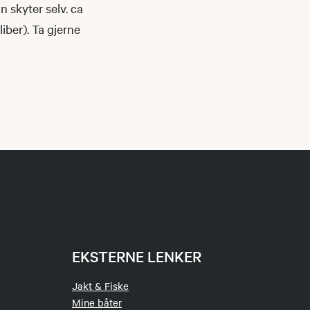
skyter selv. ca
iber). Ta gjerne
EKSTERNE LENKER
Jakt & Fiske
Mine båter