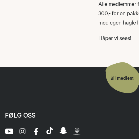
Alle medlemmer f
300,- for en pakk
med egen hagle h
Håper vi sees!
Bli medlem!
FØLG OSS