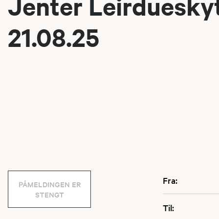
Jenter Leirduesky
21.08.25
Fra:
PÅMELDINGEN ER
STENGT
Til: