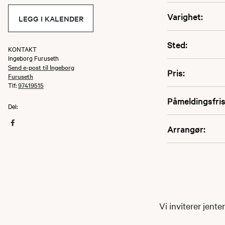
Varighet:
LEGG I KALENDER
Sted:
KONTAKT
Ingeborg Furuseth
Send e-post til Ingeborg
Pris:
Furuseth
Tlf:
97419515
Påmeldingsfris
Del:
Arrangør:
Vi inviterer jente