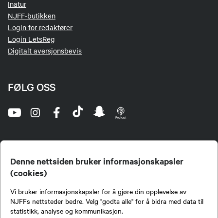
Inatur
NJFF-butikken
Login for redaktører
Login LetsReg
Digitalt aversjonsbevis
FØLG OSS
Denne nettsiden bruker informasjonskapsler
(cookies)
Norges Jeger- og Fiskerforbund (NJFF) er landets eneste landsdekkende organisasjon for
Vi bruker informasjonskapsler for å gjøre din opplevelse av
jegere og sportsfiskere og et av de viktigste miljøene for formidling av kunnskap om jakt og
fiske i Norge. Vi er en partipolitisk nøytral organisasjon, men har et sterkt jakt-, fiske-, og
NJFFs nettsteder bedre. Velg "godta alle" for å bidra med data til
naturpolitisk engasjement i mange saker.
statistikk, analyse og kommunikasjon.