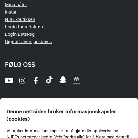
Mine båter
Inatur
NJFF-butikken
Login for redaktører
Login LetsReg
Digitalt aversjonsbevis
FØLG OSS
Denne nettsiden bruker informasjonskapsler
(cookies)
Norges Jeger- og Fiskerforbund (NJFF) er landets eneste landsdekkende organisasjon for
Vi bruker informasjonskapsler for å gjøre din opplevelse av
jegere og sportsfiskere og et av de viktigste miljøene for formidling av kunnskap om jakt og
fiske i Norge. Vi er en partipolitisk nøytral organisasjon, men har et sterkt jakt-, fiske-, og
NJFFs nettsteder bedre. Velg "godta alle" for å bidra med data til