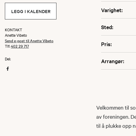
Varighet:
LEGG I KALENDER
Sted:
KONTAKT
Anette Vibeto
Send e-post til Anette Vibeto
Pris:
Tlf:
402 29 717
Del:
Arrangør:
Velkommen til sosi
av foreningen. De
til å plukke opp n