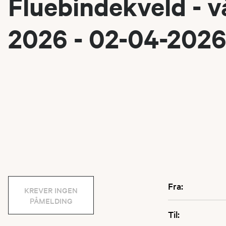
Fluebindekveld - v
2026 - 02-04-202
Fra:
KREVER INGEN
PÅMELDING
Til: