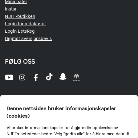
Mine båter
Inatur
NJFF-butikken
Login for redaktører
Login LetsReg
Digitalt aversjonsbevis
FØLG OSS
Denne nettsiden bruker informasjonskapsler
(cookies)
Norges Jeger- og Fiskerforbund (NJFF) er landets eneste landsdekkende organisasjon for
Vi bruker informasjonskapsler for å gjøre din opplevelse av
jegere og sportsfiskere og et av de viktigste miljøene for formidling av kunnskap om jakt og
fiske i Norge. Vi er en partipolitisk nøytral organisasjon, men har et sterkt jakt-, fiske-, og
NJFFs nettsteder bedre. Velg "godta alle" for å bidra med data til
naturpolitisk engasjement i mange saker.