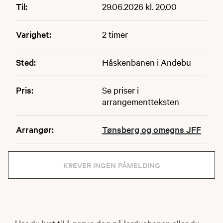
Til:
29.06.2026 kl. 20.00
Varighet:
2 timer
Sted:
Håskenbanen i Andebu
Pris:
Se priser i
arrangementteksten
Arrangør:
Tønsberg og omegns JFF
KREVER INGEN PÅMELDING
Har du lyst til å prøve deg på lerduebanen eller du