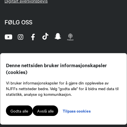
Digitalt aversjonsbevis
FØLG OSS
Denne nettsiden bruker informasjonskapsler
(cookies)
Norges Jeger- og Fiskerforbund (NJFF) er landets eneste landsdekkende organisasjon for
Vi bruker informasjonskapsler for å gjøre din opplevelse av
jegere og sportsfiskere og et av de viktigste miljøene for formidling av kunnskap om jakt og
fiske i Norge. Vi er en partipolitisk nøytral organisasjon, men har et sterkt jakt-, fiske-, og
NJFFs nettsteder bedre. Velg "godta alle" for å bidra med data til
naturpolitisk engasjement i mange saker.
statistikk, analyse og kommunikasjon.
Norges Jeger- og Fiskerforbund benytter informasjonskapsler på nettsiden.
Lokalforeninger tilsluttet Norges Jeger- og Fiskerforbund har ansvar for innhold de
Tilpass cookies
Godta alle
Avslå alle
publiserer på njff.no.