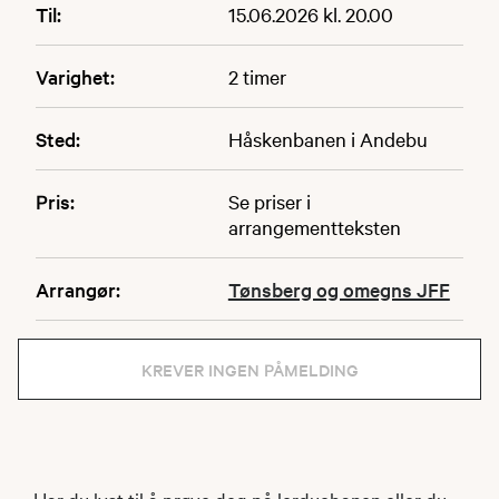
Til:
15.06.2026 kl. 20.00
Varighet:
2 timer
Sted:
Håskenbanen i Andebu
Pris:
Se priser i
arrangementteksten
Arrangør:
Tønsberg og omegns JFF
KREVER INGEN PÅMELDING
Har du lyst til å prøve deg på lerduebanen eller du