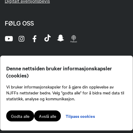
Digitalt aversjonsbevis
FØLG OSS
Denne nettsiden bruker informasjonskapsler
(cookies)
Norges Jeger- og Fiskerforbund (NJFF) er landets eneste landsdekkende organisasjon for
Vi bruker informasjonskapsler for å gjøre din opplevelse av
jegere og sportsfiskere og et av de viktigste miljøene for formidling av kunnskap om jakt og
fiske i Norge. Vi er en partipolitisk nøytral organisasjon, men har et sterkt jakt-, fiske-, og
NJFFs nettsteder bedre. Velg "godta alle" for å bidra med data til
naturpolitisk engasjement i mange saker.
statistikk, analyse og kommunikasjon.
Norges Jeger- og Fiskerforbund benytter informasjonskapsler på nettsiden.
Lokalforeninger tilsluttet Norges Jeger- og Fiskerforbund har ansvar for innhold de
Tilpass cookies
Godta alle
Avslå alle
publiserer på njff.no.