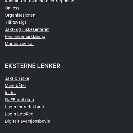
Kontakt ditt lokallag eller regionlag
eksamen får du som deltaker i løpet kurset.
Om oss
Organisasjonen
Tilrettelegging på eksamen for deltakere som
Tillitsvalgt
har lære-/lese-/skrivevansker. Dette avtales med
Jakt- og Fiskesenteret
instruktør i løpet av kurset.
Personvernerklæring
Medlemsvilkår
EKSTERNE LENKER
Jakt & Fiske
Mine båter
Inatur
NJFF-butikken
Login for redaktører
Login LetsReg
Digitalt aversjonsbevis