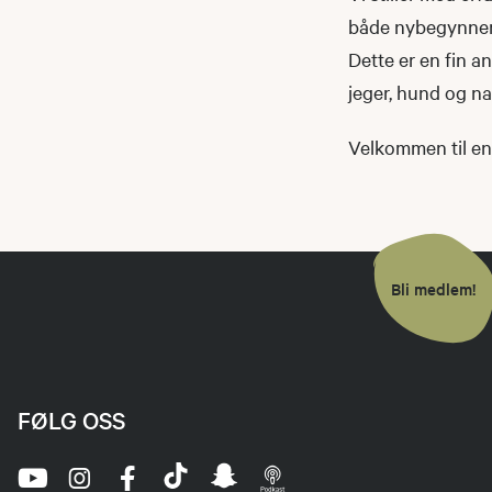
både nybegynnere 
Dette er en fin a
jeger, hund og na
Velkommen til en 
Bli medlem!
FØLG OSS