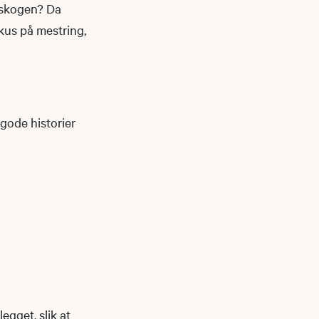
i skogen? Da
okus på mestring,
 gode historier
egget, slik at