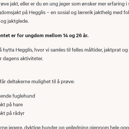
 prøve jakt, eller er du en ung jeger som ønsker mer erfaring 
Ungdomsjakt på Hegglis – en sosial og lærerik jakthelg med f
og jaktglede.
ntet er for ungdom mellom 14 og 26 år.
hytta Hegglis, hvor vi samles til felles måltider, jaktprat og
r dagens aktiviteter.
får deltakerne mulighet til å prøve:
ående fuglehund
akt på hare
akt på rådyr
farne jegere, dyktige hunder og veiledning gjennom hele oppl