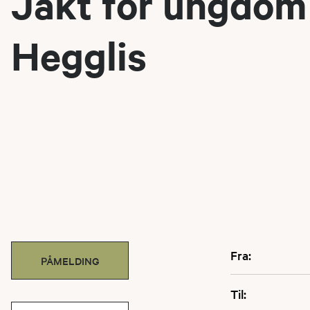
Jakt for ungdom
Hegglis
Fra:
PÅMELDING
Til: