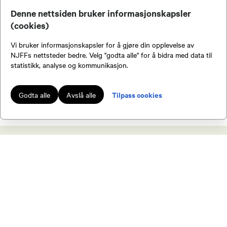
Dato:
12.08.2026 kl. 18.00
Denne nettsiden bruker informasjonskapsler
Arrangør:
Bjerke Jeger- og Fiskerforening
(cookies)
Sted:
Steinsgård skytebane
Vi bruker informasjonskapsler for å gjøre din opplevelse av
NJFFs nettsteder bedre. Velg "godta alle" for å bidra med data til
statistikk, analyse og kommunikasjon.
SE FLERE
Tilpass cookies
Godta alle
Avslå alle
Viser
1
-
5
av
29
Bli medlem av NJFF
Som medlem av NJFF får du tilgang til en
rekke fordeler.