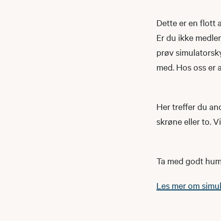
Dette er en flott
Er du ikke medle
prøv simulatorsky
med. Hos oss er a
Her treffer du and
skrøne eller to. V
Ta med godt humør
Les mer om simul