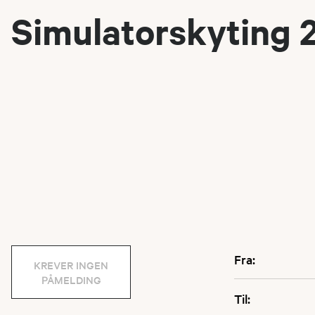
Simulatorskyting 
Fra:
KREVER INGEN
PÅMELDING
Til: