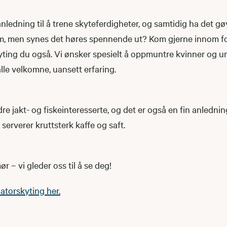
 anledning til å trene skyteferdigheter, og samtidig ha det 
m, men synes det høres spennende ut? Kom gjerne innom for
ting du også. Vi ønsker spesielt å oppmuntre kvinner og un
lle velkomne, uansett erfaring.
re jakt- og fiskeinteresserte, og det er også en fin anledning 
i serverer kruttsterk kaffe og saft.
 – vi gleder oss til å se deg!
atorskyting her.