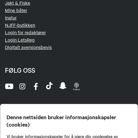
Jakt & Fiske
Mine båter
Inatur
NJFF-butikken
Login for redaktører
Login LetsReg
Digitalt aversjonsbevis
FØLG OSS
Denne nettsiden bruker informasjonskapsler
(cookies)
Norges Jeger- og Fiskerforbund (NJFF) er landets eneste landsdekkende organisasjon for
Vi bruker informasjonskapsler for å gjøre din opplevelse av
jegere og sportsfiskere og et av de viktigste miljøene for formidling av kunnskap om jakt og