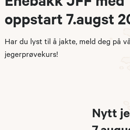
oppstart 7.augst 2
Har du lyst til å jakte, meld deg på v
jegerprøvekurs!
Nytt j
7.augu