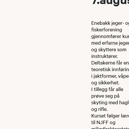
Enebakk jeger- o
fiskerforening
gjennomfører ku
med erfarne jege
og skyttere som
instruktører.
Deltakerne får en
teoretisk innføri
i jaktformer, våp
og sikkerhet.
I tillegg får alle
prøve seg på
skyting med hagl
og rifle.
Kurset følger læ
til NJFF og
miljødirektoratet