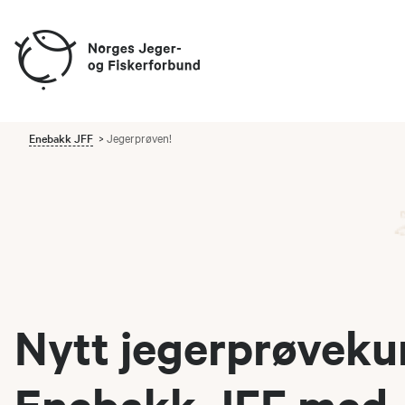
Enebakk JFF
Jegerprøven!
Nytt jegerprøvekur
Enebakk JFF med