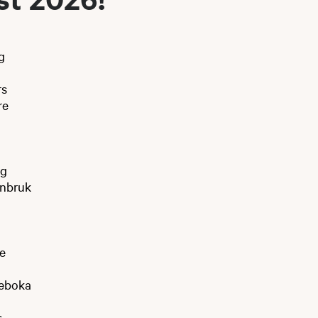
g
rs
re
ng
enbruk
e
reboka
s