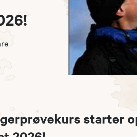
026!
åre
egerprøvekurs starter 
st 2026!