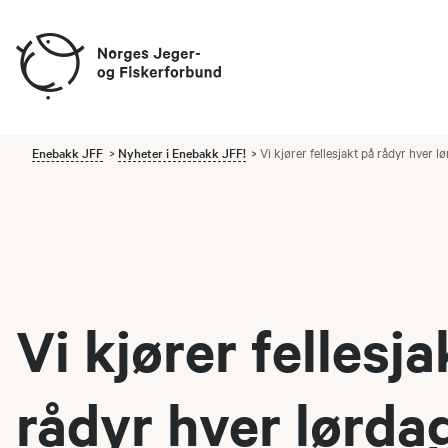
Enebakk JFF
Nyheter i Enebakk JFF!
Vi kjører fellesjakt på rådyr hver lør
Vi kjører fellesja
rådyr hver lørda