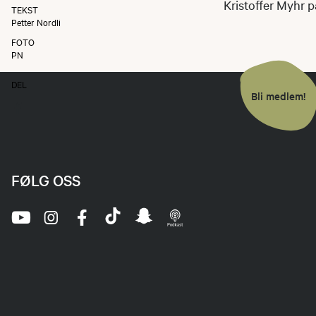
Kristoffer Myhr 
TEKST
Petter Nordli
FOTO
PN
DEL
Bli medlem!
FØLG OSS