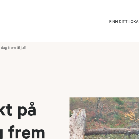
FINN DITT LOK
dag frem til jul!
kt på
g frem