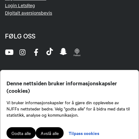
Login LetsReg
Digitalt aversjonsbevis
FØLG OSS
Denne nettsiden bruker informasjonskapsler
(cookies)
Norges Jeger- og Fiskerforbund (NJFF) er landets eneste landsdekkende organisasjon for
Vi bruker informasjonskapsler for å gjøre din opplevelse av
jegere og sportsfiskere og et av de viktigste miljøene for formidling av kunnskap om jakt og
fiske i Norge. Vi er en partipolitisk nøytral organisasjon, men har et sterkt jakt-, fiske-, og
NJFFs nettsteder bedre. Velg "godta alle" for å bidra med data til
naturpolitisk engasjement i mange saker.
statistikk, analyse og kommunikasjon.
Norges Jeger- og Fiskerforbund benytter informasjonskapsler på nettsiden.
Lokalforeninger tilsluttet Norges Jeger- og Fiskerforbund har ansvar for innhold de
Tilpass cookies
Godta alle
Avslå alle
publiserer på njff.no.