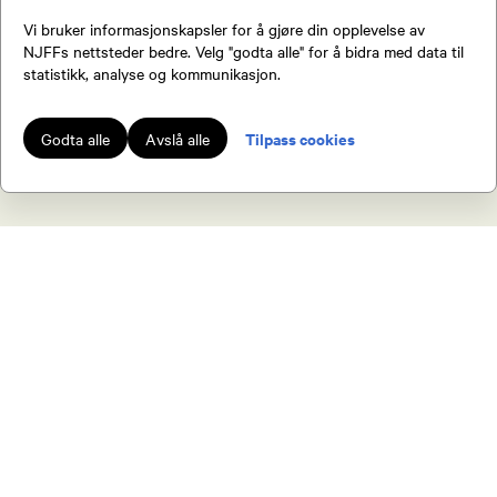
Vi bruker informasjonskapsler for å gjøre din opplevelse av
NJFFs nettsteder bedre. Velg "godta alle" for å bidra med data til
statistikk, analyse og kommunikasjon.
Tilpass cookies
Godta alle
Avslå alle
Bli medlem av NJFF
Som medlem av NJFF får du tilgang til en
rekke fordeler.
Jakt & Fiske