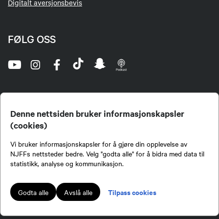
Digitalt aversjonsbevis
FØLG OSS
Denne nettsiden bruker informasjonskapsler
(cookies)
Norges Jeger- og Fiskerforbund (NJFF) er landets eneste landsdekkende organisasjon for
Vi bruker informasjonskapsler for å gjøre din opplevelse av
jegere og sportsfiskere og et av de viktigste miljøene for formidling av kunnskap om jakt og
fiske i Norge. Vi er en partipolitisk nøytral organisasjon, men har et sterkt jakt-, fiske-, og
NJFFs nettsteder bedre. Velg "godta alle" for å bidra med data til
naturpolitisk engasjement i mange saker.
statistikk, analyse og kommunikasjon.
Norges Jeger- og Fiskerforbund benytter informasjonskapsler på nettsiden.
Lokalforeninger tilsluttet Norges Jeger- og Fiskerforbund har ansvar for innhold de
Tilpass cookies
Godta alle
Avslå alle
publiserer på njff.no.