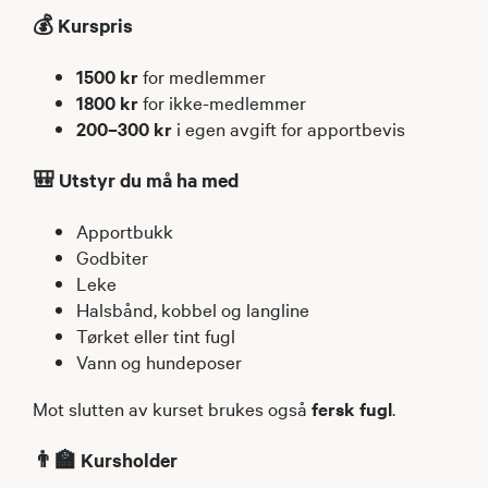
💰 Kurspris
1500 kr
for medlemmer
1800 kr
for ikke-medlemmer
200–300 kr
i egen avgift for apportbevis
🎒 Utstyr du må ha med
Apportbukk
Godbiter
Leke
Halsbånd, kobbel og langline
Tørket eller tint fugl
Vann og hundeposer
Mot slutten av kurset brukes også
fersk fugl
.
👨‍🏫 Kursholder