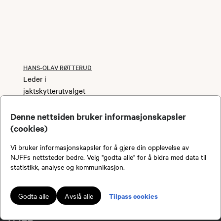
HANS-OLAV RØTTERUD
Leder i
jaktskytterutvalget
48061408
Telefon:
Denne nettsiden bruker informasjonskapsler
(cookies)
Vi bruker informasjonskapsler for å gjøre din opplevelse av
NJFFs nettsteder bedre. Velg "godta alle" for å bidra med data til
Bli medlem!
statistikk, analyse og kommunikasjon.
Tilpass cookies
Godta alle
Avslå alle