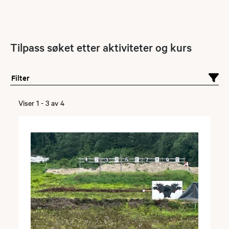
Tilpass søket etter aktiviteter og kurs
Filter
Viser
1
-
3
av
4