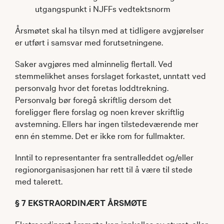
utgangspunkt i NJFFs vedtektsnorm
Årsmøtet skal ha tilsyn med at tidligere avgjørelser
er utført i samsvar med forutsetningene.
Saker avgjøres med alminnelig flertall. Ved
stemmelikhet anses forslaget forkastet, unntatt ved
personvalg hvor det foretas loddtrekning.
Personvalg bør foregå skriftlig dersom det
foreligger flere forslag og noen krever skriftlig
avstemning. Ellers har ingen tilstedeværende mer
enn én stemme. Det er ikke rom for fullmakter.
Inntil to representanter fra sentralleddet og/eller
regionorganisasjonen har rett til å være til stede
med talerett.
§ 7 EKSTRAORDINÆRT ÅRSMØTE
Ekstraordinært årsmøte kan innkalles av styret, eller