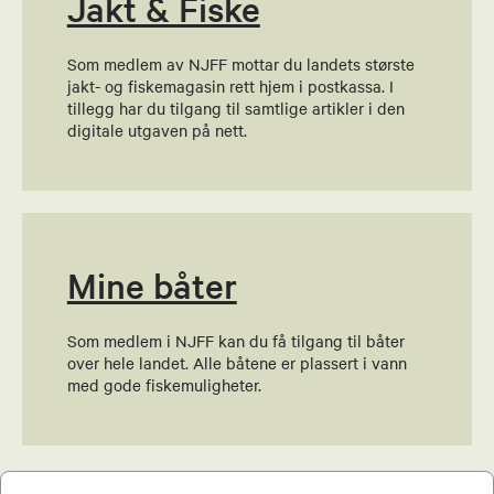
Jakt & Fiske
Som medlem av NJFF mottar du landets største
Linda Pedersen
jakt- og fiskemagasin rett hjem i postkassa. I
tillegg har du tilgang til samtlige artikler i den
Økonomiansvarlig
digitale utgaven på nett.
90111459
Send epost
Mine båter
Linda Pedersen
Kvinnekontakt
Som medlem i NJFF kan du få tilgang til båter
over hele landet. Alle båtene er plassert i vann
90111459
med gode fiskemuligheter.
Send epost
Hans Kristian Ringnes
SE ALLE MEDLEMSFORDELER