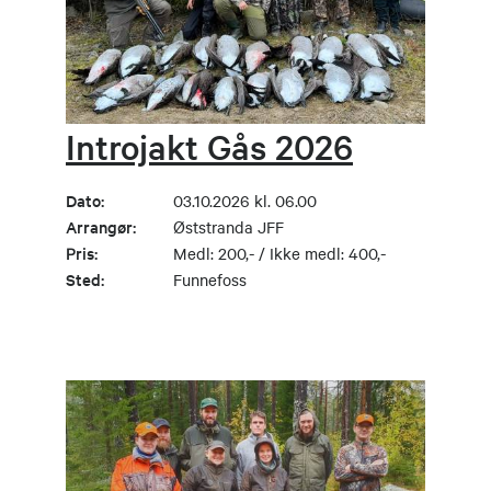
Introjakt Gås 2026
Dato:
03.10.2026 kl. 06.00
Arrangør:
Øststranda JFF
Pris:
Medl: 200,- / Ikke medl: 400,-
Sted:
Funnefoss