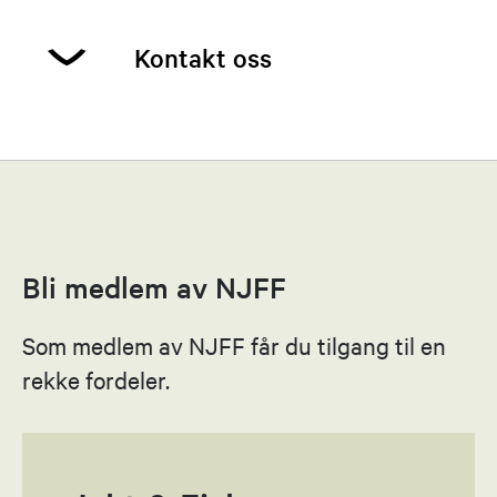
Kontakt oss
Tonje Bruun
Leder
47398868
Bli medlem av NJFF
Send epost
Som medlem av NJFF får du tilgang til en
Ståle Glad-Iversen
rekke fordeler.
Nestleder
93028435
Send epost