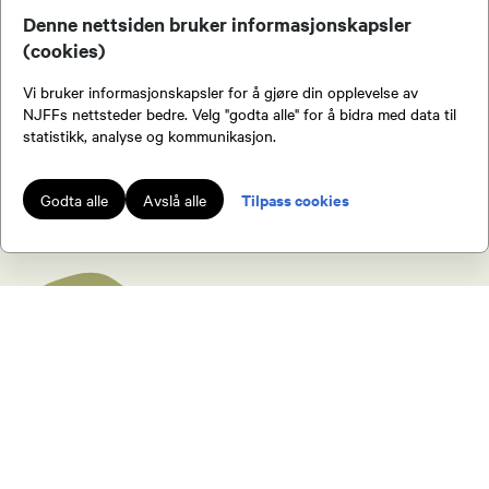
Denne nettsiden bruker informasjonskapsler
Styremedlem
(cookies)
90108384
Vi bruker informasjonskapsler for å gjøre din opplevelse av
Bli medlem!
Send epost
NJFFs nettsteder bedre. Velg "godta alle" for å bidra med data til
statistikk, analyse og kommunikasjon.
Arvid Johansen
Tilpass cookies
Godta alle
Avslå alle
Styremedlem
91181676
Send epost
Bli medlem!
Arvid Johansen
Leder fiskeutvalg
NJFF
91181676