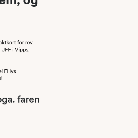
ktkort for rev.
 JFF i Vipps,
 Ei lys
e!
pga. faren