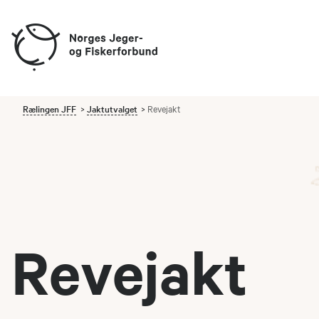
Rælingen JFF
Jaktutvalget
Revejakt
Revejakt