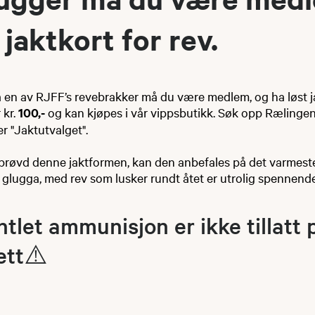
 jaktkort for rev.
 fra en av RJFF’s revebrakker må du være medlem, og ha løst ja
 kr.
100,-
og kan kjøpes i vår vippsbutikk. Søk opp Rælingen
er "Jaktutvalget".
 prøvd denne jaktformen, kan den anbefales på det varmeste!
 glugga, med rev som lusker rundt åtet er utrolig spennend
let ammunisjon er ikke tillatt 
jett⚠️