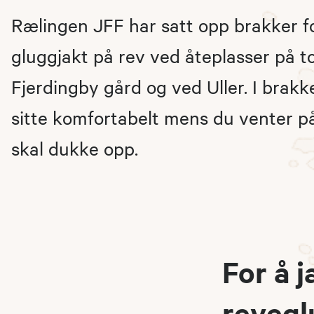
Rælingen JFF har satt opp brakker fo
gluggjakt på rev ved åteplasser på t
Fjerdingby gård og ved Uller. I brak
sitte komfortabelt mens du venter på
skal dukke opp.
​​​For 
revegl