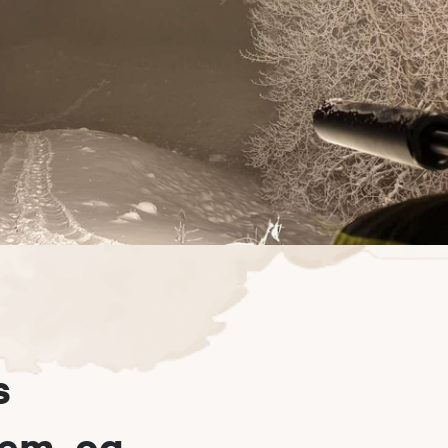
s
em, og