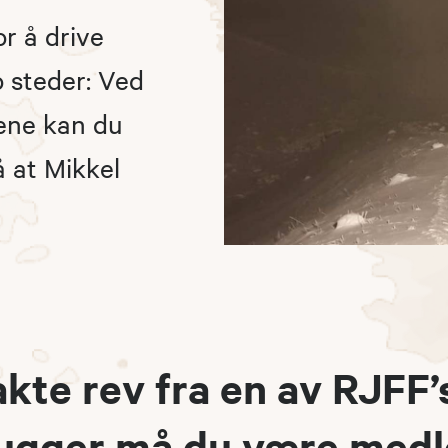
r å drive
o steder: Ved
kene kan du
 at Mikkel
å jakte rev fra en av RJFF’
ugger må du være medl