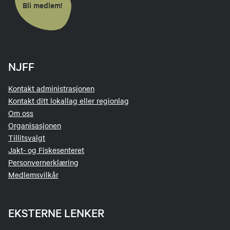
Bli medlem!
NJFF
Den ene stuen, hovedoppholdsrom
når det ikke jaktes.
Kontakt administrasjonen
Kontakt ditt lokallag eller regionlag
Om oss
Organisasjonen
Tillitsvalgt
Jakt- og Fiskesenteret
Personvernerklæring
Medlemsvilkår
En pen brungris
EKSTERNE LENKER