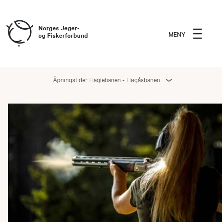
MENY
Åpningstider Haglebanen - Høgåsbanen