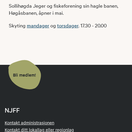
Sollihøgda Jeger og fiskeforening sin hagle banen,
Høgåsbanen, åpner i mai.
Skyting
mandager
og
torsdager
. 17.30 - 20.00
Bli medlem!
NJFF
Kontakt administrasjonen
Kontakt ditt lokallag eller regionlag