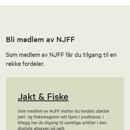
Roar Hansen
Leder
41613124
Bli medlem av NJFF
Send epost
Som medlem av NJFF får du tilgang til en
Henning Skaret
rekke fordeler.
Nestleder
95990610
Send epost
Jakt & Fiske
Som medlem av NJFF mottar du landets største
Odd Sørlie
jakt- og fiskemagasin rett hjem i postkassa. I
tillegg har du tilgang til samtlige artikler i den
Styremedlem
digitale utgaven på nett.