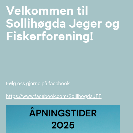
Velkommen til
Sollihøgda Jeger og
Fiskerforening!
Følg oss gjerne på facebook
https://www.facebook.com/SollihogdaJFF