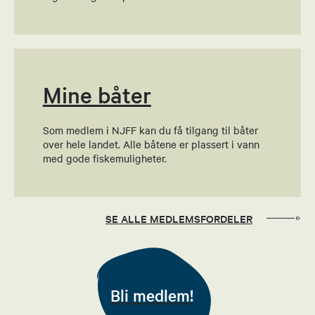
92435168
Send epost
Mine båter
Christine Prøsch
Økonomiansvarlig
Som medlem i NJFF kan du få tilgang til båter
over hele landet. Alle båtene er plassert i vann
92450017
med gode fiskemuligheter.
Send epost
Jostein Tandberg
SE ALLE MEDLEMSFORDELER
Leder elgbaneutvalg
90913400
Bli medlem!
Send epost