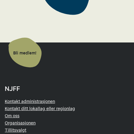
Hans Petter Hansen
Sekretær
97979809
Send epost
Bli medlem!
Petter Clausen
Leder hagleutvalg
NJFF
47801736
Send epost
Kontakt administrasjonen
Kontakt ditt lokallag eller regionlag
Om oss
Organisasjonen
Tillitsvalgt