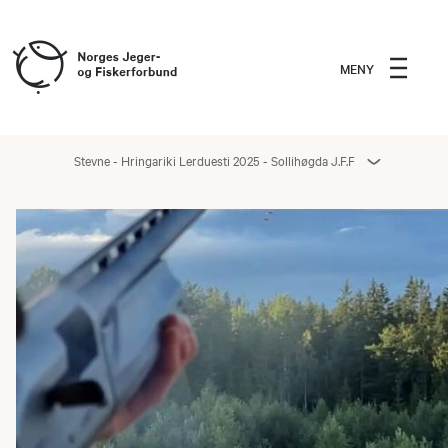
MENY
Stevne - Hringariki Lerduesti 2025 - Sollihøgda J.F.F