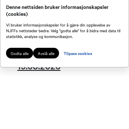
Denne nettsiden bruker informasjonskapsler
(cookies)
Vi bruker informasjonskapsler for å gjøre din opplevelse av
NJFFs nettsteder bedre. Velg "godta alle" for å bidra med data til
statistikk, analyse og kommunikasjon.
Jentekveld på banen
Tilpass cookies
Godta alle
Avslå alle
19.08.2026
Dato:
19.08.2026 kl. 18.00
Arrangør:
Udnes Jeger- og Fiskeforening
Sted:
Udnes JFF Haglebanen,
Finnholtsjøvegen 33, 2150