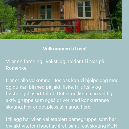
Velkommen til oss!
Vi er en forening i vekst, og holder til i Nes på
Romerike.
Her er alle velkomne. Hos oss kan vi hjelpe deg med,
og du kan bli med på jakt, fiske, friluftsliv og
høstningsbasert friluft. Det er en liten men veldig
aktiv gruppe som også driver med konkurranse
skyting. Her er det plass til mange flere.
I tillegg har vi en vel etablert damegruppe, som har
div aktiviteter i løpet av året, samt fast skyting KUN