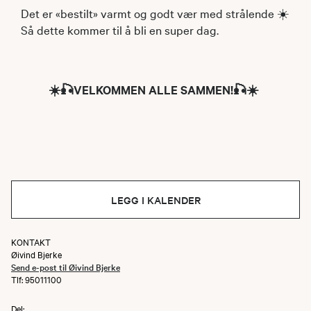
Det er «bestilt» varmt og godt vær med strålende ☀️
Så dette kommer til å bli en super dag.
☀️🎣VELKOMMEN ALLE SAMMEN!🎣☀️
LEGG I KALENDER
KONTAKT
Øivind Bjerke
Send e-post til Øivind Bjerke
Tlf: 95011100
Del: