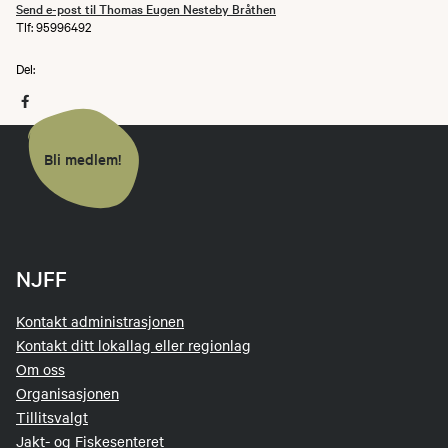
Send e-post til Thomas Eugen Nesteby Bråthen
Tlf: 95996492
Del:
Bli medlem!
NJFF
Kontakt administrasjonen
Kontakt ditt lokallag eller regionlag
Om oss
Organisasjonen
Tillitsvalgt
Jakt- og Fiskesenteret