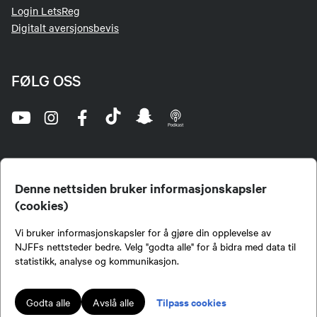
Login LetsReg
Digitalt aversjonsbevis
FØLG OSS
Denne nettsiden bruker informasjonskapsler
(cookies)
Norges Jeger- og Fiskerforbund (NJFF) er landets eneste landsdekkende organisasjon for
Vi bruker informasjonskapsler for å gjøre din opplevelse av
jegere og sportsfiskere og et av de viktigste miljøene for formidling av kunnskap om jakt og
fiske i Norge. Vi er en partipolitisk nøytral organisasjon, men har et sterkt jakt-, fiske-, og
NJFFs nettsteder bedre. Velg "godta alle" for å bidra med data til
naturpolitisk engasjement i mange saker.
statistikk, analyse og kommunikasjon.
Norges Jeger- og Fiskerforbund benytter informasjonskapsler på nettsiden.
Lokalforeninger tilsluttet Norges Jeger- og Fiskerforbund har ansvar for innhold de
Tilpass cookies
Godta alle
Avslå alle
publiserer på njff.no.