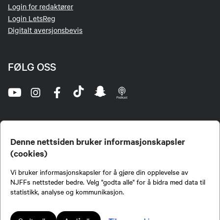
Login for redaktører
Login LetsReg
Digitalt aversjonsbevis
FØLG OSS
Denne nettsiden bruker informasjonskapsler
(cookies)
Norges Jeger- og Fiskerforbund (NJFF) er landets eneste landsdekkende organisasjon for
Vi bruker informasjonskapsler for å gjøre din opplevelse av
jegere og sportsfiskere og et av de viktigste miljøene for formidling av kunnskap om jakt og
fiske i Norge. Vi er en partipolitisk nøytral organisasjon, men har et sterkt jakt-, fiske-, og
NJFFs nettsteder bedre. Velg "godta alle" for å bidra med data til
naturpolitisk engasjement i mange saker.
statistikk, analyse og kommunikasjon.
Norges Jeger- og Fiskerforbund benytter informasjonskapsler på nettsiden.
Lokalforeninger tilsluttet Norges Jeger- og Fiskerforbund har ansvar for innhold de