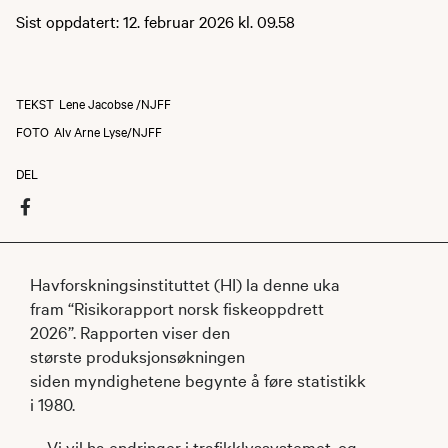
Sist oppdatert: 12. februar 2026 kl. 09.58
TEKST
Lene Jacobse /NJFF
FOTO
Alv Arne Lyse/NJFF
DEL
Havforskningsinstituttet (HI) la denne uka
fram “Risikorapport norsk fiskeoppdrett
2026”. Rapporten viser den
største produksjonsøkningen
siden myndighetene begynte å føre statistikk
i 1980.
– Vi vil ha endringer i trafikklyssystemet, og