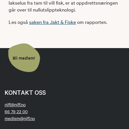
lakselus fra tam til vill fisk, er at oppdrettsnæringen
går over til nullutslippteknologi.
Les også
saken fra Jakt & Fiske
om rapporten.
Bli medlem!
KONTAKT OSS
njff@njff.no
66 79 22 00
medlem@njff.no