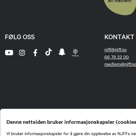
Bli medlem!
FØLG OSS
KONTAKT 
njff@njff.no
66 79 22 00
medlem@njff.n
Denne nettsiden bruker informasjonskapsler (cookie
Vi bruker informasjonskapsler for å gjøre din opplevelse av NJFFs net