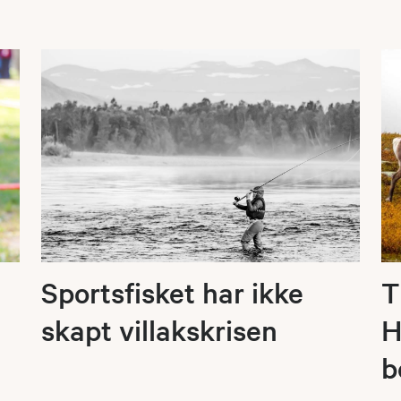
Sportsfisket har ikke
T
skapt villakskrisen
H
b