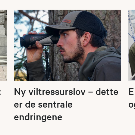
:
Ny viltressurslov – dette
E
er de sentrale
o
endringene