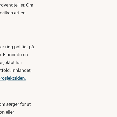
ordvendte lier. Om
hvilken art en
r ring politiet på
. Finner du en
sjektet har
fold, Innlandet,
rosjektsiden.
om sørger for at
on eller