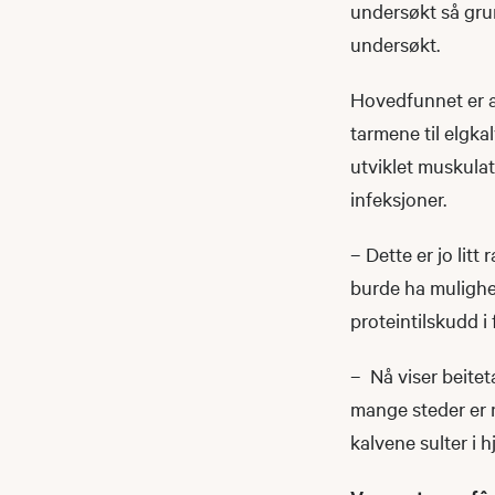
undersøkt så grun
undersøkt.
Hovedfunnet er a
tarmene til elgkal
utviklet muskulat
infeksjoner.
– Dette er jo litt
burde ha mulighet 
proteintilskudd i 
– Nå viser beitet
mange steder er m
kalvene sulter i 