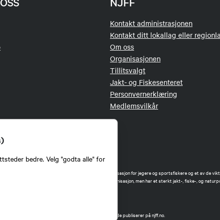
OSS
NJFF
Kontakt administrasjonen
Kontakt ditt lokallag eller regionl
o
Om oss
Organisasjonen
Tillitsvalgt
Jakt- og Fiskesenteret
Personvernerklæring
Medlemsvilkår
s)
tsteder bedre. Velg "godta alle" for
orbund (NJFF) er landets eneste landsdekkende organisasjon for jegere og sportsfiskere og et av de vikti
 jakt og fiske i Norge. Vi er en partipolitisk nøytral organisasjon, men har et sterkt jakt-, fiske-, og naturpo
ker.
forbund benytter informasjonskapsler på nettsiden.
t Norges Jeger- og Fiskerforbund har ansvar for innhold de publiserer på njff.no.