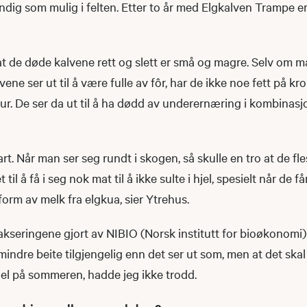
dig som mulig i felten. Etter to år med Elgkalven Trampe er
t de døde kalvene rett og slett er små og magre. Selv om 
vene ser ut til å være fulle av fôr, har de ikke noe fett på kr
ur. De ser da ut til å ha dødd av underernæring i kombinasj
 rart. Når man ser seg rundt i skogen, så skulle en tro at de f
til å få i seg nok mat til å ikke sulte i hjel, spesielt når de f
form av melk fra elgkua, sier Ytrehus.
akseringene gjort av NIBIO (Norsk institutt for bioøkonomi)
indre beite tilgjengelig enn det ser ut som, men at det skal 
hjel på sommeren, hadde jeg ikke trodd.