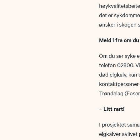
høykvalitetsbeite
det er sykdommer 
ønsker i skogen s
Meld i fra om du
Om du ser syke el
telefon 02800. V
død elgkalv, kan
kontaktpersoner i
Trøndelag (Fosen
–
Litt rart!
I prosjektet sama
elgkalver avlivet