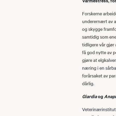
Varmestress, fô
Forskerne arbeide
underernært av at
og skygge framfor
samtidig som ene
tidligere vår gjør
få god nytte av p
gjøre at elgkalve
næring i en sårba
forårsaket av para
dårlig.
Giardia
og
Anap
Veterinærinstitut