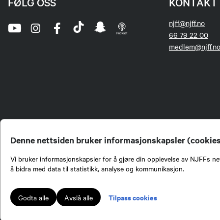
FØLG OSS
KONTAKT 
njff@njff.no
66 79 22 00
medlem@njff.n
Denne nettsiden bruker informasjonskapsler (cookie
Vi bruker informasjonskapsler for å gjøre din opplevelse av NJFFs net
å bidra med data til statistikk, analyse og kommunikasjon.
Norges Jeger- og Fiskerf
formidling av kunnskap om
engasjement i mange sa
Tilpass cookies
Godta alle
Avslå alle
Norges Jeger- og Fisker
Lokalforeninger tilslutte