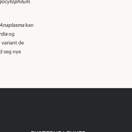
gocytophilum
.
Anaplasma
kan
rdia
og
 variant de
ed seg nye