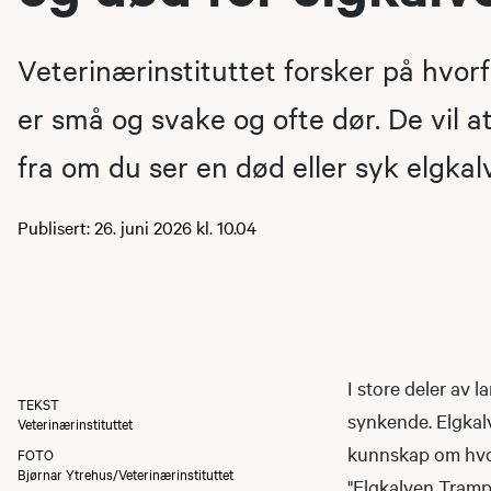
Veterinærinstituttet forsker på hvor
er små og svake og ofte dør. De vil a
fra om du ser en død eller syk elgkalv
Publisert: 26. juni 2026 kl. 10.04
I store deler av l
TEKST
synkende. Elgkalv
Veterinærinstituttet
kunnskap om hvorf
FOTO
Bjørnar Ytrehus/Veterinærinstituttet
"Elgkalven Trampe