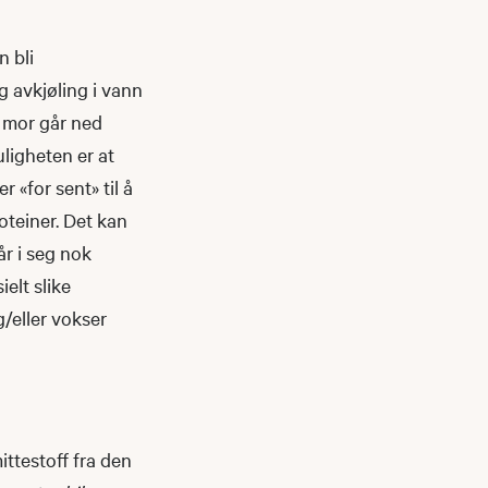
n bli
g avkjøling i vann
l mor går ned
ligheten er at
r «for sent» til å
oteiner. Det kan
år i seg nok
elt slike
g/eller vokser
ittestoff fra den