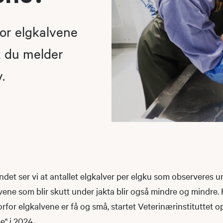
for elgkalvene
t du melder
.
andet ser vi at antallet elgkalver per elgku som observeres u
ene som blir skutt under jakta blir også mindre og mindre. 
or elgkalvene er få og små, startet Veterinærinstituttet o
" i 2024.