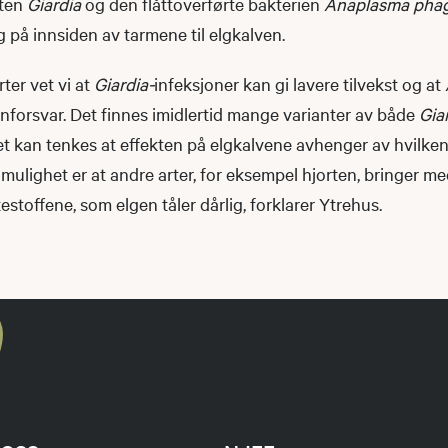
tten
Giardia
og den flåttoverførte bakterien
Anaplasma pha
 på innsiden av tarmene til elgkalven.
ter vet vi at
Giardia-
infeksjoner kan gi lavere tilvekst og at
nforsvar. Det finnes imidlertid mange varianter av både
Gia
et kan tenkes at effekten på elgkalvene avhenger av hvilken
 mulighet er at andre arter, for eksempel hjorten, bringer m
estoffene, som elgen tåler dårlig, forklarer Ytrehus.