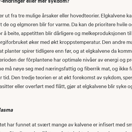
r-endringer eller mer sykdom?
r ut fra tre mulige årsaker eller hovedteorier. Elgkalvene ka
 de og elgmoren blir for varme. Da kan de prioritere hvile o
 å beite, appetitten blir dårligere og melkeproduksjonen ti
rgiforbruket øker med økt kroppstemperatur. Den andre mu
 at planter spirer tidligere enn før, og at elgkalvene da komme
erioden der fôrplantene har optimale nivåer av energi og pr
ne må nøye seg med næringsfattig og fiberrik mat, og ikke f
r tid. Den tredje teorien er at økt forekomst av sykdom, spesi
sitter eller overført med flått, gjør at elgkalvene blir syke o
lasma
tet har funnet at svært mange av kalvene er infisert med sm