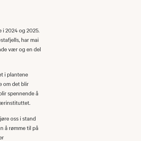
e i 2024 og 2025.
tafjells, har mai
nde vær og en del
t i plantene
 om det blir
 blir spennende å
ærinstituttet.
øre oss i stand
nn å rømme til på
er