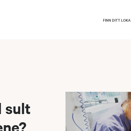
FINN DITT LOK
 sult
ene?