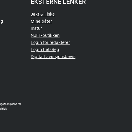
EKSTERNE LENKER
Jakt & Fiske
ag
Mine båter
Inatur
NJFF-butikken
Login for redaktører
Login LetsReg
Digitalt aversjonsbevis
gste miljøene for
litisk