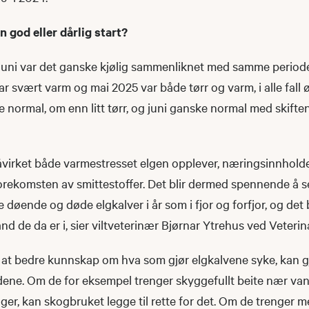
n god eller dårlig start?
v juni var det ganske kjølig sammenliknet med samme period
 svært varm og mai 2025 var både tørr og varm, i alle fall øs
 normal, om enn litt tørr, og juni ganske normal med skifte
åvirket både varmestresset elgen opplever, næringsinnholde
orekomsten av smittestoffer. Det blir dermed spennende å se
 døende og døde elgkalver i år som i fjor og forfjor, og det
and de da er i, sier viltveterinær Bjørnar Ytrehus ved Veterin
 at bedre kunnskap om hva som gjør elgkalvene syke, kan gj
ldene. Om de for eksempel trenger skyggefullt beite nær va
ger, kan skogbruket legge til rette for det. Om de trenger m