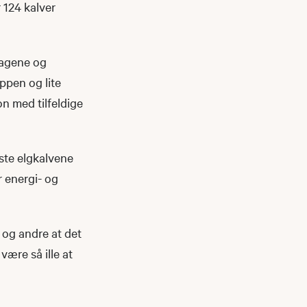
 124 kalver
magene og
oppen og lite
on med tilfeldige
leste elgkalvene
år energi- og
 og andre at det
være så ille at