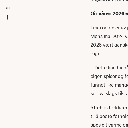
DEL
Gir våren 2026 e
I mai og deler a
Mens mai 2024 var
2026 vært ganske
regn.
– Dette kan ha p
elgen spiser og f
funnet like mange
se hva slags tilst
Ytrehus forklarer
til å bedre forho
spesielt varme da