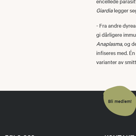
encellede parasi
Giardia
legger seg
- Fra andre dyrear
gi dårligere immu
Anaplasma
, og d
infiseres med. Én
varianter av smitt
Bli medlem!