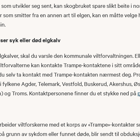
 som utvikler seg sent, kan skogbruket spare slikt beite i n
som smitter fra en annen art til elgen, kan en måtte velge 
in.
 ser syk eller død elgkalv
gkalver, skal du varsle den kommunale viltforvaltningen. Elle
iltforvalterne kan kontakte Trampe-kontaktene i sitt område
 du selv ta kontakt med Trampe-kontakten nærmest deg. Pro
 fylkene Agder, Telemark, Vestfold, Buskerud, Akershus, Øst
) og Troms. Kontaktpersonene finner du et stykke ned på
p
rbeider viltforskerne med et korps av «Trampe»-kontakter s
 på grunn av sykdom eller funnet døde, blir sendt til obduksj