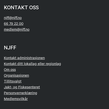
KONTAKT OSS
njff@njff.no
66 79 22 00
medlem@njff.no
NJFF
Kontakt administrasjonen
Kontakt ditt lokallag eller regionlag
Om oss
Organisasjonen
Tillitsvalgt
Jakt- og Fiskesenteret
Personvernerklæring
Medlemsvilkår