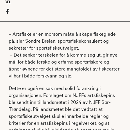
DEL
– Artsfiske er en morsom måte å skape fiskeglede
på, sier Sondre Breian, sportsfiskekonsulent og
sekretær for sportsfiskeutvalget.
– Det senker terskelen for å komme seg ut, gir nye
mål for både ferske og erfarne sportsfiskere og
åpner øynene for det store mangfoldet av fiskearter
vi har i både ferskvann og sjø.
Dette er også en sak med solid forankring i
organisasjonen. Forslaget om NJFFs artsfiskepins
ble sendt inn til landsmøtet i 2024 av NJFF Sør-
Trøndelag. På landsmøtet ble det vedtatt at
sportsfiskeutvalget skulle innarbeide regler og
kriterier for en artsfiskepins i regelverket, og at
ordningen skulle bli gjeldende så snart som mulig.