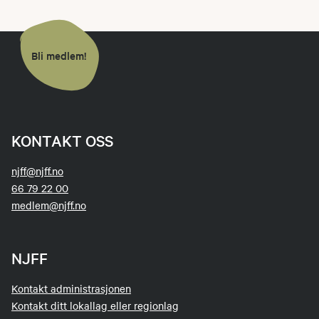
Bli medlem!
KONTAKT OSS
njff@njff.no
66 79 22 00
medlem@njff.no
NJFF
Kontakt administrasjonen
Kontakt ditt lokallag eller regionlag