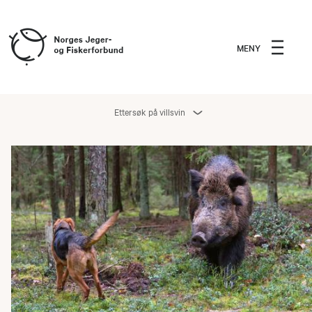
MENY
Ettersøk på villsvin