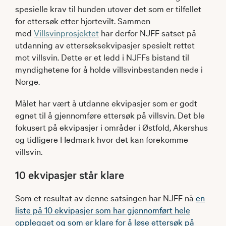
spesielle krav til hunden utover det som er tilfellet
for ettersøk etter hjortevilt. Sammen
med
Villsvinprosjektet
har derfor NJFF satset på
utdanning av ettersøksekvipasjer spesielt rettet
mot villsvin. Dette er et ledd i NJFFs bistand til
myndighetene for å holde villsvinbestanden nede i
Norge.
Målet har vært å utdanne ekvipasjer som er godt
egnet til å gjennomføre ettersøk på villsvin. Det ble
fokusert på ekvipasjer i områder i Østfold, Akershus
og tidligere Hedmark hvor det kan forekomme
villsvin.
10 ekvipasjer står klare
Som et resultat av denne satsingen har NJFF nå
en
liste på 10 ekvipasjer som har gjennomført hele
opplegget og som er klare for å løse ettersøk på