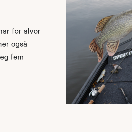
ar for alvor
mer også
 deg fem