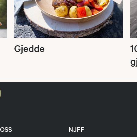
Gjedde
1
g
OSS
NJFF