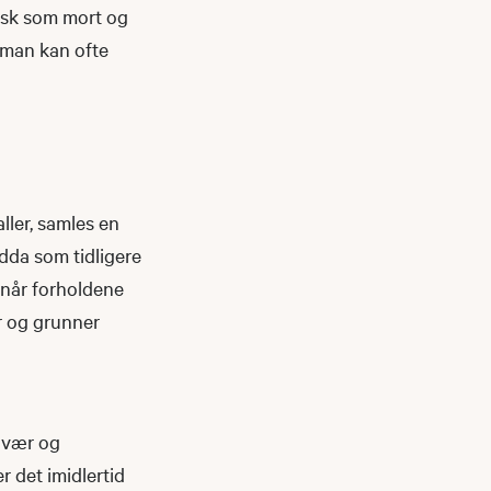
fisk som mort og
 man kan ofte
ller, samles en
edda som tidligere
 når forholdene
er og grunner
e vær og
r det imidlertid