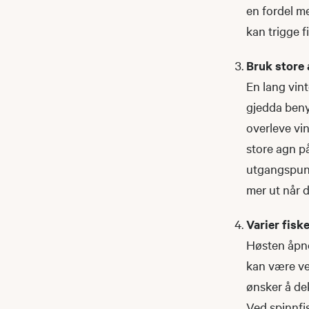
en fordel me
kan trigge f
Bruk store
En lang vint
gjedda benyt
overleve vin
store agn p
utgangspunkt
mer ut når d
Varier fis
Høsten åpne
kan være vel
ønsker å dek
Ved spinnfis