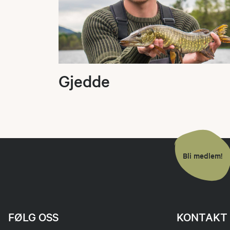
Gjedde
Bli medlem!
FØLG OSS
KONTAKT 