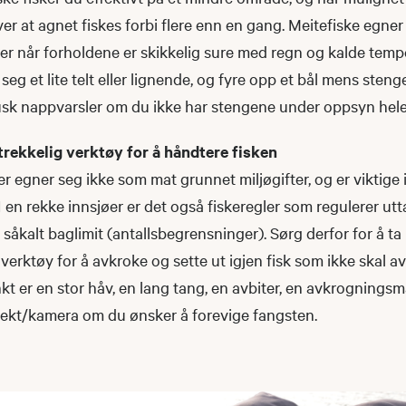
er at agnet fiskes forbi flere enn en gang. Meitefiske egner 
ller når forholdene er skikkelig sure med regn og kalde temp
eg et lite telt eller lignende, og fyre opp et bål mens steng
Husk nappvarsler om du ikke har stengene under oppsyn hele
trekkelig verktøy for å håndtere fisken
r egner seg ikke som mat grunnet miljøgifter, og er viktige i
 en rekke innsjøer er det også fiskeregler som regulerer utt
såkalt baglimit (antallsbegrensninger). Sørg derfor for å t
g verktøy for å avkroke og sette ut igjen fisk som ikke skal av
t er en stor håv, en lang tang, en avbiter, en avkrogningsm
kt/kamera om du ønsker å forevige fangsten.