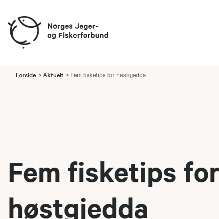
Forside
Aktuelt
Fem fisketips for høstgjedda
Fem fisketips fo
høstgjedda