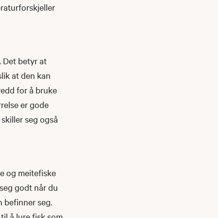
aturforskjeller
. Det betyr at
slik at den kan
redd for å bruke
relse er gode
 skiller seg også
ke og meitefiske
 seg godt når du
n befinner seg.
il å lure fisk som