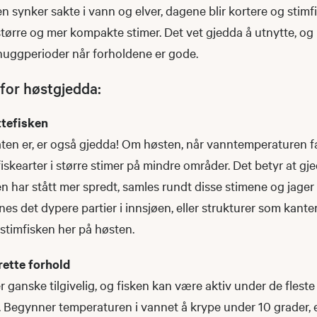
 synker sakte i vann og elver, dagene blir kortere og stim
tørre og mer kompakte stimer. Det vet gjedda å utnytte, og
huggperioder når forholdene er gode.
 for høstgjedda:
tefisken
ten er, er også gjedda! Om høsten, når vanntemperaturen fa
fiskearter i større stimer på mindre områder. Det betyr at gj
 har stått mer spredt, samles rundt disse stimene og jager
nes det dypere partier i innsjøen, eller strukturer som kant
 stimfisken her på høsten.
rette forhold
r ganske tilgivelig, og fisken kan være aktiv under de flest
. Begynner temperaturen i vannet å krype under 10 grader, e