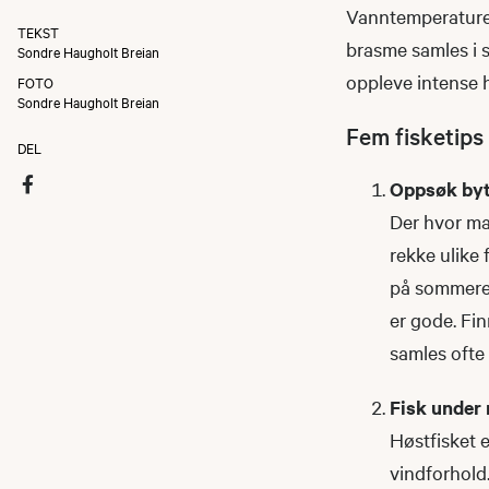
Vanntemperaturen
TEKST
brasme samles i s
Sondre Haugholt Breian
oppleve intense 
FOTO
Sondre Haugholt Breian
Fem fisketips
DEL
Oppsøk byt
Der hvor ma
rekke ulike 
på sommeren
er gode. Fin
samles ofte
Fisk under 
Høstfisket e
vindforhold