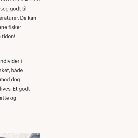
seg godt til
eraturer. Da kan
ene fisker
 tiden!
ndivider i
aket, både
a med deg
lives. Et godt
atte og