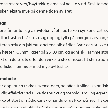
d varmere vær/høytrykk, gjerne sol og lite vind. Små temper
isken ekstra mye på denne tiden av året.
 agn
er står for tur, og aktivitetsnivået hos fisken synker drastisk
ter høsten til å spise seg opp og fylle på energireservene, 
teren selv om jaktmulighetene blir dårlige. Vær derfor ikke 
å høsten. Gummijigger på 25-30 cm, og agnfisk i samme stør
 om du er ute etter den virkelig store fisken. Et større agn
u fisker i områder med mye byttesfisk.
kemetoder
r opp for en rekke fiskemetoder, og både trolling, spinnfis
dig effektivt ved ulike tidspunkt og forhold. Trolling egner
ke et stort område, kanskje når du er usikker på hvor fiske
ke fisker du effektivt på et mindre område, og har mulighet t