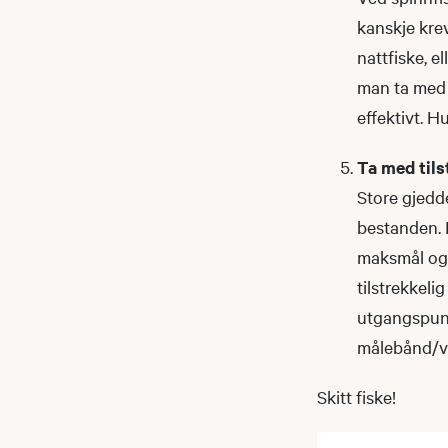
kanskje krev
nattfiske, e
man ta med s
effektivt. 
Ta med tils
Store gjedde
bestanden. I
maksmål og 
tilstrekkeli
utgangspunk
målebånd/ve
Skitt fiske!