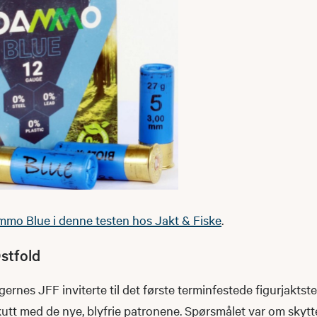
mo Blue i denne testen hos Jakt & Fiske
.
Østfold
rnes JFF inviterte til det første terminfestede figurjakts
skutt med de nye, blyfrie patronene. Spørsmålet var om skyt