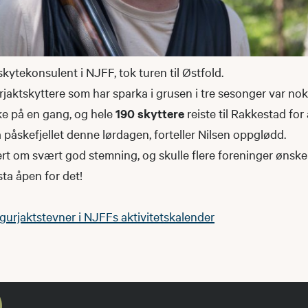
skytekonsulent i NJFF, tok turen til Østfold.
urjaktskyttere som har sparka i grusen i tre sesonger var no
ske på en gang, og hele
190 skyttere
reiste til Rakkestad for 
å påskefjellet denne lørdagen, forteller Nilsen oppglødd.
ert om svært god stemning, og skulle flere foreninger ønsk
sta åpen for det!
igurjaktstevner i NJFFs aktivitetskalender