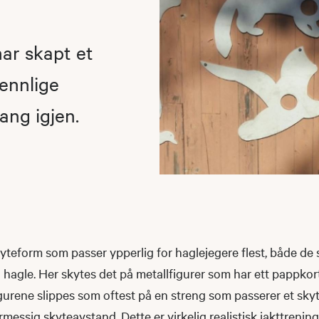
har skapt et
ennlige
ang igjen.
kyteform som passer ypperlig for haglejegere flest, både de 
 hagle. Her skytes det på metallfigurer som har ett pappkort
gurene slippes som oftest på en streng som passerer et skyt
messig skyteavstand. Dette er virkelig realistisk jakttrening