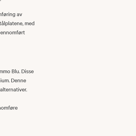
mføring av
stålplatene, med
gjennomført
ammo Blu. Disse
inium. Denne
alternativer.
ennomføre