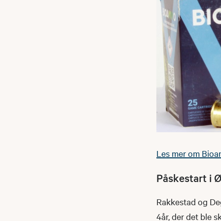
Les mer om Bioam
Påskestart i 
Rakkestad og Dege
4år, der det ble 