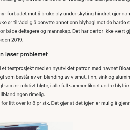
har forbudet mot å bruke bly under skyting hindret gjenno
 ikke er tilrådelig å benytte annet enn blyhagl mot de harde 
 for både deltagere og mannskap. Det har derfor ikke vært 
siden 2019.
n løser problemet
 i et testprosjekt med en nyutviklet patron med navnet Bio
gl som består av en blanding av vismut, tinn, sink og alum
l som er relativt bløte, i alle fall sammenliknet andre blyfrie 
lblandingen rimelig.
or litt over kr 8 pr stk. Det gjør at det igjen er mulig å gj