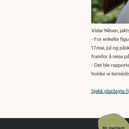
Vidar Nilsen, jakt
- For enkelte fig
17.mai, jul og på
framfor å reise p
- Det ble rapport
holder vi terminli
Sjekk planlagte f
Bli medlem!