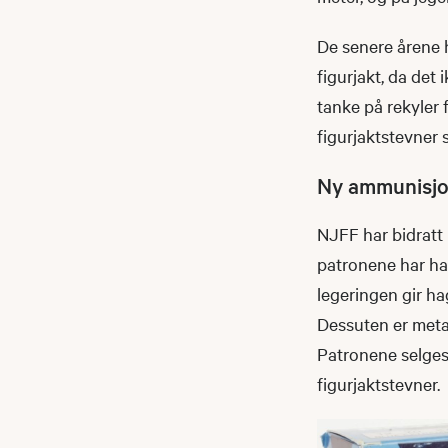
De senere årene 
figurjakt, da det
tanke på rekyler
figurjaktstevner 
Ny ammunisjo
NJFF har bidratt
patronene har ha
legeringen gir hag
Dessuten er metal
Patronene selges f
figurjaktstevner.