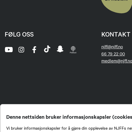
FØLG OSS
KONTAKT 
njff@njff.no
66 79 22 00
medlem@njff.n
Denne nettsiden bruker informasjonskapsler (cookie
Vi bruker informasjonskapsler for å gjøre din opplevelse av NJFFs net