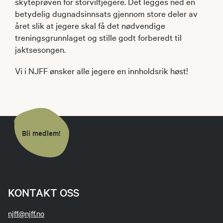
skyteprøven for storviltjegere. Det legges ned en
betydelig dugnadsinnsats gjennom store deler av
året slik at jegere skal få det nødvendige
treningsgrunnlaget og stille godt forberedt til
jaktsesongen.
Vi i NJFF ønsker alle jegere en innholdsrik høst!
Bli medlem!
KONTAKT OSS
njff@njff.no