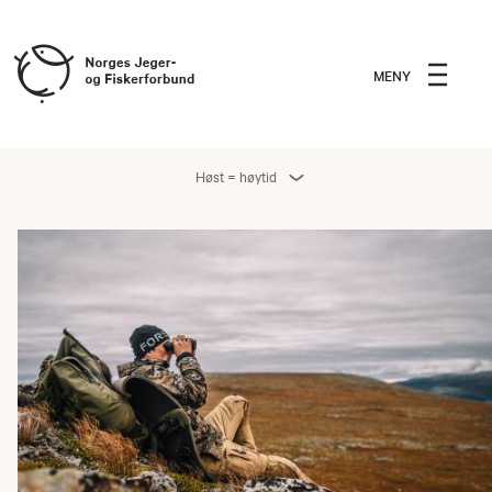
MENY
Høst = høytid