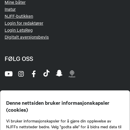
Mine båter
Inatur
NJFF-butikken
Login for redaktører
Login LetsReg
Digitalt aversjonsbevis
FØLG OSS
Denne nettsiden bruker informasjonskapsler
(cookies)
Norges Jeger- og Fiskerforbund (NJFF) er landets eneste landsdekkende organisasjon for
Vi bruker informasjonskapsler for å gjøre din opplevelse av
jegere og sportsfiskere og et av de viktigste miljøene for formidling av kunnskap om jakt og
fiske i Norge. Vi er en partipolitisk nøytral organisasjon, men har et sterkt jakt-, fiske-, og
NJFFs nettsteder bedre. Velg "godta alle" for å bidra med data til