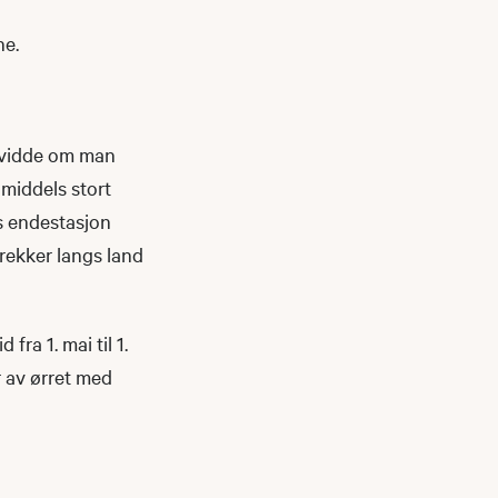
ne.
evidde om man
t middels stort
s endestasjon
trekker langs land
fra 1. mai til 1.
r av ørret med