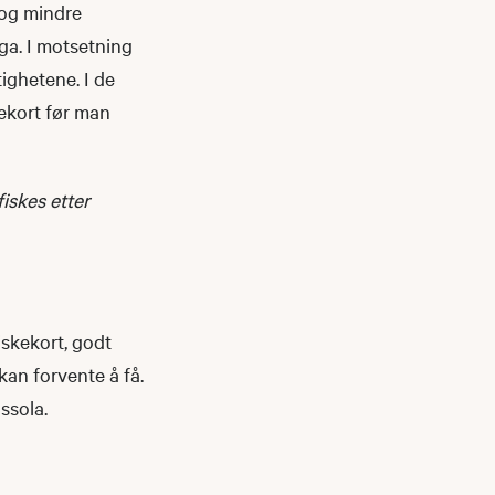
e og mindre
nga. I motsetning
tighetene. I de
kekort før man
fiskes etter
iskekort, godt
kan forvente å få.
dssola.