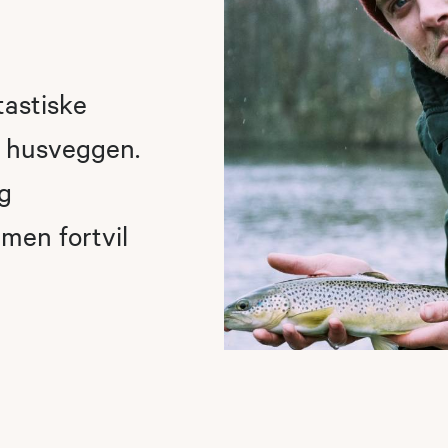
tastiske
r husveggen.
g
, men fortvil