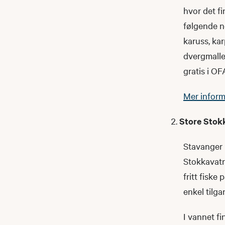
hvor det f
følgende ne
karuss, kar
dvergmalle 
gratis i OF
Mer inform
Store Stok
Stavanger 
Stokkavatn,
fritt fisk
enkel tilga
I vannet fi