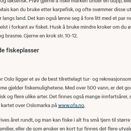
 og laksefisk. Prøv gjerne å fiske marken under en dupp, el
Mais kan du bruke etter karpefisk, og ofte svømmer disse u
 langs land. Det kan også lønne seg å fore litt med et par 
r helst i forkant av fisket. Husk å bruke mindre kroker om du
og brasme. Gjerne en krok str. 10-12.
ode fiskeplasser
r Oslo ligger et av de best tilrettelagt tur- og rekreasjons
me gjelder fiskemulighetene. Med over 500 vann, er det go
isk og flere ulike arter. Det finnes også mange innfartsårer,
 kartet over Oslomarka på
www.ofa.no
.
ives året rundt, og man kan fiske i alt fra små tjern til stør
milier, eller de som ønsker en kort tur finnes det flere utv