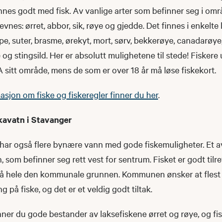
innes godt med fisk. Av vanlige arter som befinner seg i om
vnes: ørret, abbor, sik, røye og gjedde. Det finnes i enkelte lo
pe, suter, brasme, ørekyt, mort, sørv, bekkerøye, canadarøye,
og stingsild. Her er absolutt mulighetene til stede! Fiskere 
A sitt område, mens de som er over 18 år må løse fiskekort.
asjon om fiske og fiskeregler finner du her
.
kavatn i Stavanger
har også flere bynære vann med gode fiskemuligheter. Et av
 som befinner seg rett vest for sentrum. Fisket er godt tilre
e på hele den kommunale grunnen. Kommunen ønsker at flest 
ng på fiske, og det er et veldig godt tiltak.
nner du gode bestander av laksefiskene ørret og røye, og fis