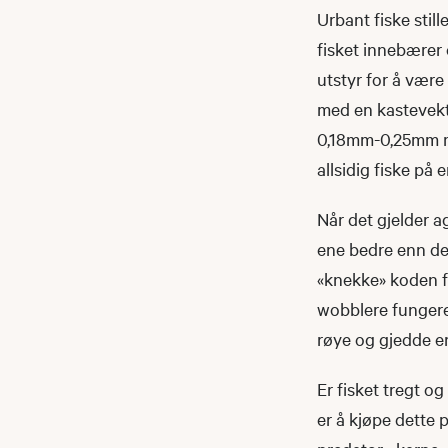
Urbant fiske still
fisket innebærer
utstyr for å være
med en kastevekt
0,18mm-0,25mm mo
allsidig fiske på 
Når det gjelder a
ene bedre enn det
«knekke» koden fo
wobblere fungerer 
røye og gjedde er
Er fisket tregt o
er å kjøpe dette 