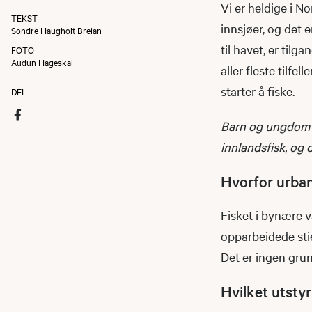
Vi er heldige i No
TEKST
innsjøer, og det 
Sondre Haugholt Breian
til havet, er tilg
FOTO
Audun Hageskal
aller fleste tilf
starter å fiske.
DEL
Barn og ungdom so
innlandsfisk, og 
Hvorfor urban
Fisket i bynære v
opparbeidede stie
Det er ingen grun
Hvilket utsty