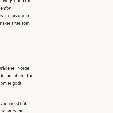
ler langs bunn om
tenfor
never mais under
 ønsker arter som
områdene i Norge,
de muligheter for
 som er godt
re vann med båt.
algte nærvann