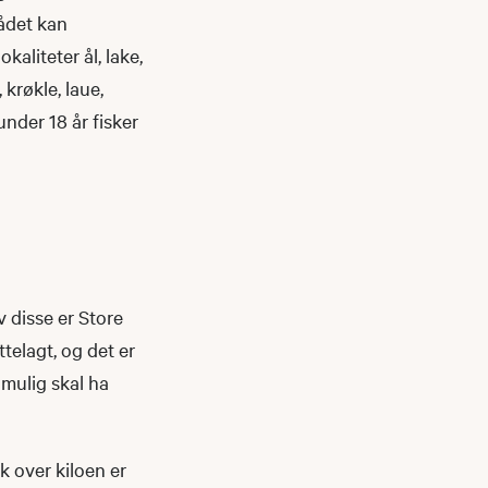
rådet kan
kaliteter ål, lake,
 krøkle, laue,
under 18 år fisker
 disse er Store
ttelagt, og det er
mulig skal ha
k over kiloen er