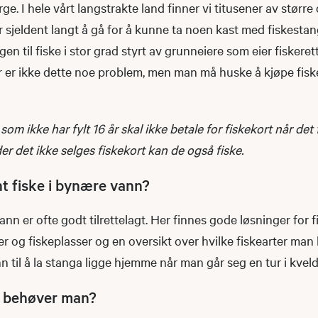
rge. I hele vårt langstrakte land finner vi titusener av størr
er sjeldent langt å gå for å kunne ta noen kast med fiskesta
angen til fiske i stor grad styrt av grunneiere som eier fiskeret
eller er ikke dette noe problem, men man må huske å kjøpe fis
m ikke har fylt 16 år skal ikke betale for fiskekort når det 
der det ikke selges fiskekort kan de også fiske.
t fiske i bynære vann?
ann er ofte godt tilrettelagt. Her finnes gode løsninger for f
r og fiskeplasser og en oversikt over hvilke fiskearter man 
n til å la stanga ligge hjemme når man går seg en tur i kvel
r behøver man?