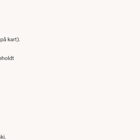
på kart).
eholdt
ki.