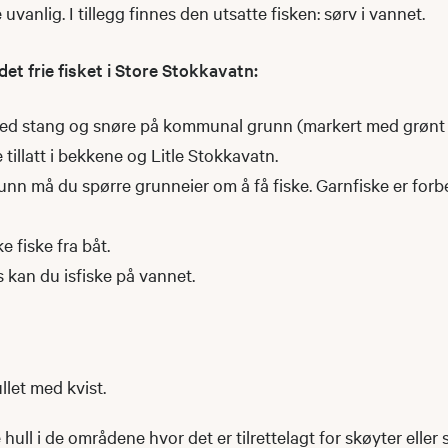
e uvanlig. I tillegg finnes den utsatte fisken: sørv i vannet.
det frie fisket i Store Stokkavatn:
 med stang og snøre på kommunal grunn (markert med grønt 
e tillatt i bekkene og Litle Stokkavatn.
runn må du spørre grunneier om å få fiske. Garnfiske er forb
e fiske fra båt.
s kan du isfiske på vannet.
llet med kvist.
e hull i de områdene hvor det er tilrettelagt for skøyter eller s