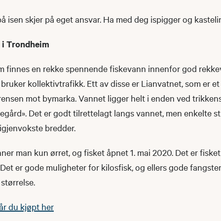
på isen skjer på eget ansvar. Ha med deg ispigger og kasteli
 i Trondheim
m finnes en rekke spennende fiskevann innenfor god rekk
r bruker kollektivtrafikk. Ett av disse er Lianvatnet, som er e
rensen mot bymarka. Vannet ligger helt i enden ved trikken
egård». Det er godt tilrettelagt langs vannet, men enkelte s
s igjenvokste bredder.
nner man kun ørret, og fisket åpnet 1. mai 2020. Det er fisketid 
et er gode muligheter for kilosfisk, og ellers gode fangste
størrelse.
år du kjøpt her