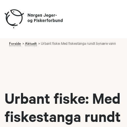
Forside
Aktuelt
Urbant fiske: Med fiskestanga rundt bynære vann
Urbant fiske: Med
fiskestanga rundt