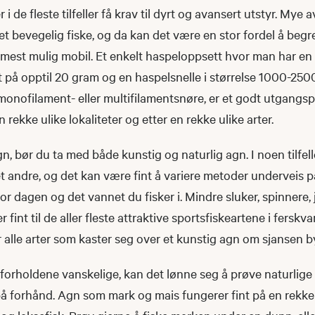
er i de fleste tilfeller få krav til dyrt og avansert utstyr. Mye
 et bevegelig fiske, og da kan det være en stor fordel å be
 mest mulig mobil. Et enkelt haspeloppsett hvor man har en 
 på opptil 20 gram og en haspelsnelle i størrelse 1000-250
nofilament- eller multifilamentsnøre, er et godt utgangsp
en rekke ulike lokaliteter og etter en rekke ulike arter.
gn, bør du ta med både kunstig og naturlig agn. I noen tilfel
 andre, og det kan være fint å variere metoder underveis på
r dagen og det vannet du fisker i. Mindre sluker, spinnere, 
fint til de aller fleste attraktive sportsfiskeartene i ferskva
 alle arter som kaster seg over et kunstig agn om sjansen b
g forholdene vanskelige, kan det lønne seg å prøve naturlige
på forhånd. Agn som mark og mais fungerer fint på en rekke 