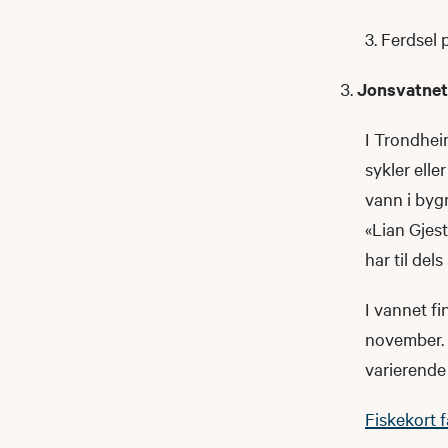
3. Ferdsel 
Jonsvatnet
I Trondhei
sykler elle
vann i byg
«Lian Gjest
har til del
I vannet fi
november. D
varierende 
Fiskekort f