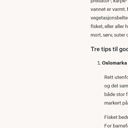
predator-, karpe-
vannet er varmt. 
vegetasjonsbelter
fisket, eller alle
mort, sørv, suter 
Tre tips til g
Oslomarka
Rett utenfo
og det sam
både stor f
markert på
Fisket bedr
For barnefa