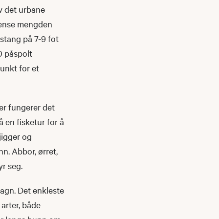
 av det urbane
grense mengden
stang på 7-9 fot
0 påspolt
unkt for et
ler fungerer det
 en fisketur for å
jigger og
nn. Abbor, ørret,
yr seg.
 agn. Det enkleste
arter, både