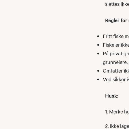
slettes ikk
Regler for 
Fritt fiske
Fiske er ikk
På privat g
grunneiere.
Omfatter ikk
Ved sikker i
Husk:
1. Merke hu
2. Ikke lag