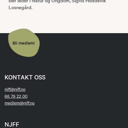
sier leder i Natur og Ungdom, Sigrid Hoddevik
Losnegård.
Bli medlem!
KONTAKT OSS
njff@njff.no
66 79 22 00
medlem@njff.no
NJFF