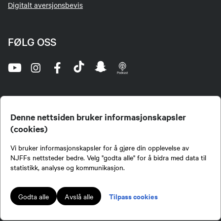
Digitalt aversjonsbevis
FØLG OSS
Denne nettsiden bruker informasjonskapsler
(cookies)
Norges Jeger- og Fiskerforbund (NJFF) er landets eneste landsdekkende organisasjon for
Vi bruker informasjonskapsler for å gjøre din opplevelse av
jegere og sportsfiskere og et av de viktigste miljøene for formidling av kunnskap om jakt og
fiske i Norge. Vi er en partipolitisk nøytral organisasjon, men har et sterkt jakt-, fiske-, og
NJFFs nettsteder bedre. Velg "godta alle" for å bidra med data til
naturpolitisk engasjement i mange saker.
statistikk, analyse og kommunikasjon.
Norges Jeger- og Fiskerforbund benytter informasjonskapsler på nettsiden.
Lokalforeninger tilsluttet Norges Jeger- og Fiskerforbund har ansvar for innhold de
Tilpass cookies
Godta alle
Avslå alle
publiserer på njff.no.