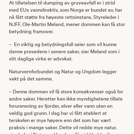
At tillatelsen til dumping av gruveavfall er i strid
med EUs vanndirektiv, som Norge er bundet av, har
nå fått støtte fra høyeste rettsinstans. Styreleder i
NJFF, Ole-Martin Meland, mener dommen kan få stor
betydning framover.
– En viktig og betydningsfull seier som vil kunne
danne presedens i senere saker, sier Meland som i
sitt daglige virke er advokat.
Naturvernforbundet og Natur og Ungdom legger
vekt på det samme.
– Denne dommen vil få store konsekvenser også for
andre saker. Heretter kan ikke myndighetene tillate
forurensning av fjorder, elver eller vann uten en
veldig god grunn. I dag har vi fått etablert at
terskelen er mye høyere enn det som har vært
praksis i mange saker. Dette vil redde mye natur,