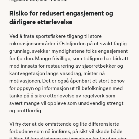
Risiko for redusert engasjement og
dårligere etterlevelse
Ved å frata sportsfiskere tilgang til store
rekreasjonsområder i Oslofjorden på et svakt faglig
grunnlag, svekker myndighetene folks engasjement
for fjorden. Mange frivillige, som tidligere har bidratt
med innsats for restaurering av sjøørretbekker og
kantvegetasjon langs vassdrag, mister nå
motivasjonen. Det er også åpenbart et stort behov
for oppsyn og informasjon ut til befolkningen med
tanke på å sikre etterlevelse av regelverk som
svært mange vil oppleve som unødvendig strengt
og urettferdig.
Vi frykter at de omfattende og lite differensierte
forbudene som nå innføres, på sikt vil skade både
tilliten til forvaltningen og innsatsen for fjorden, sier