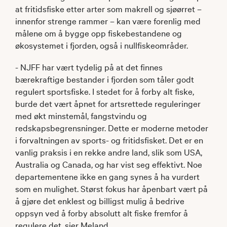
at fritidsfiske etter arter som makrell og sjøørret –
innenfor strenge rammer – kan være forenlig med
målene om å bygge opp fiskebestandene og
økosystemet i fjorden, også i nullfiskeområder.
- NJFF har vært tydelig på at det finnes
bærekraftige bestander i fjorden som tåler godt
regulert sportsfiske. I stedet for å forby alt fiske,
burde det vært åpnet for artsrettede reguleringer
med økt minstemål, fangstvindu og
redskapsbegrensninger. Dette er moderne metoder
i forvaltningen av sports- og fritidsfisket. Det er en
vanlig praksis i en rekke andre land, slik som USA,
Australia og Canada, og har vist seg effektivt. Noe
departementene ikke en gang synes å ha vurdert
som en mulighet. Størst fokus har åpenbart vært på
å gjøre det enklest og billigst mulig å bedrive
oppsyn ved å forby absolutt alt fiske fremfor å
regulere det, sier Meland.