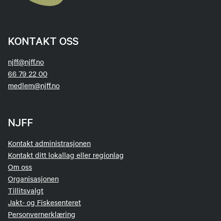
KONTAKT OSS
njff@njff.no
66 79 22 00
medlem@njff.no
NJFF
Kontakt administrasjonen
Kontakt ditt lokallag eller regionlag
Om oss
Organisasjonen
Tillitsvalgt
Jakt- og Fiskesenteret
Personvernerklæring