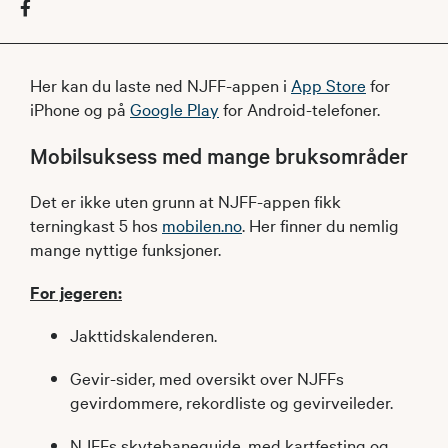
​​Her kan du laste ned NJFF-appen i
App Store
for
iPhone og på
Google Play
for Android-telefoner.
Mobilsuksess med mange bruksområder​​
Det er ikke uten grunn at NJFF-appen fikk
terningkast 5 hos
mobilen.no
. Her finner du nemlig
mange nyttige funksjoner.
For jegeren:
Jakttidskalenderen.
Gevir-sider, med oversikt over NJFFs
gevirdommere, rekordliste og gevirveileder.
NJFFs skytebaneguide, med kartfesting og