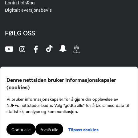
Login LetsReg
Digitalt aversjonsbevis
FØLG OSS
Denne nettsiden bruker informasjonskapsler
(cookies)
Norges Jeger- og Fiskerforbund (NJFF) er landets eneste landsdekkende organisasjon for
Vi bruker informasjonskapsler for å gjøre din opplevelse av
jegere og sportsfiskere og et av de viktigste miljøene for formidling av kunnskap om jakt og
fiske i Norge. Vi er en partipolitisk nøytral organisasjon, men har et sterkt jakt-, fiske-, og
NJFFs nettsteder bedre. Velg "godta alle" for å bidra med data til
naturpolitisk engasjement i mange saker.
statistikk, analyse og kommunikasjon.
Norges Jeger- og Fiskerforbund benytter informasjonskapsler på nettsiden.
Lokalforeninger tilsluttet Norges Jeger- og Fiskerforbund har ansvar for innhold de
Tilpass cookies
Godta alle
Avslå alle
publiserer på njff.no.