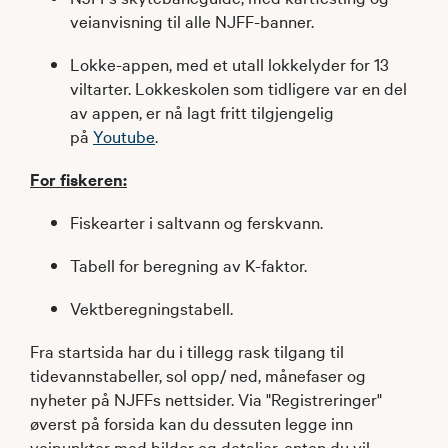
veianvisning til alle NJFF-banner.
Lokke-appen, med et utall lokkelyder for 13
viltarter. Lokkeskolen som tidligere var en del
av appen, er nå lagt fritt tilgjengelig
på
Youtube
.
For fiskeren:
Fiskearter i saltvann og ferskvann.
Tabell for beregning av K-faktor.
Vektberegningstabell.
Fra startsida har du i tillegg rask tilgang til
tidevannstabeller, sol opp/ ned, månefaser og
nyheter på NJFFs nettsider. Via "Registreringer"
øverst på forsida kan du dessuten legge inn
veipunkter med bilder og detaljer, enten du vil