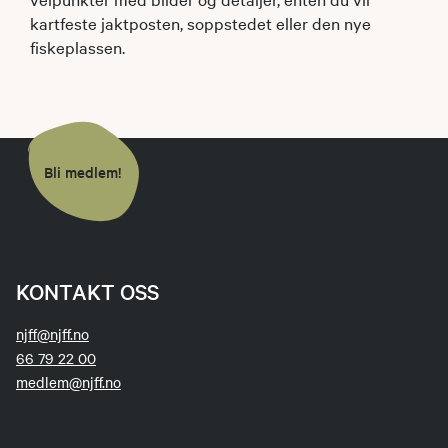
kartfeste jaktposten, soppstedet eller den nye
fiskeplassen.
Bli medlem!
KONTAKT OSS
njff@njff.no
66 79 22 00
medlem@njff.no