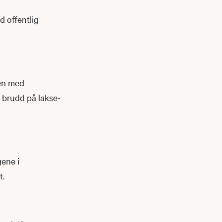
 offentlig
ven med
 brudd på lakse-
gene i
t.