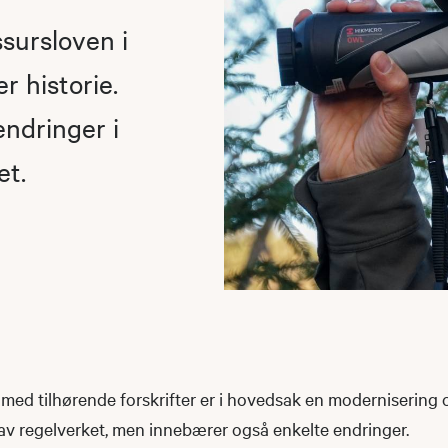
ssursloven i
r historie.
endringer i
et.
med tilhørende forskrifter er i hovedsak en modernisering 
av regelverket, men innebærer også enkelte endringer.