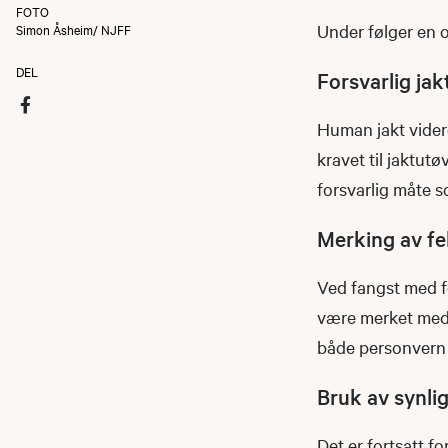
FOTO
Under følger en o
Simon Åsheim/ NJFF
DEL
Forsvarlig ja
Human jakt videre
kravet til jaktut
forsvarlig måte s
Merking av f
Ved fangst med fe
være merket med 
både personvern 
Bruk av synli
Det er fortsatt f