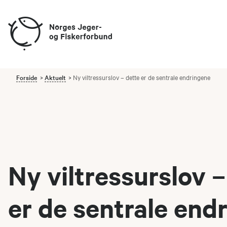
Forside
Aktuelt
Ny viltressurslov – dette er de sentrale endringene
Ny viltressurslov –
er de sentrale end