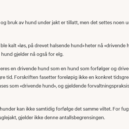
g bruk av hund under jakt er tillatt, men det settes noen 
 ble kalt «løs, på drevet halsende hund» heter nå «drivende
k hund gjelder nå også for elg.
ineres en drivende hund som en hund som forfølger og driver
re tid. Forskriften fasetter foreløpig ikke en konkret tidsgr
ses som «drivende hund», og gjeldende forvaltningspraksis 
 hunder kan ikke samtidig forfølge det samme viltet. For f
glejakt, gjelder ikke denne antallsbegrensingen.