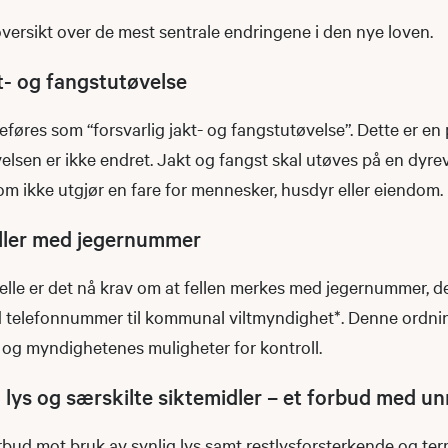
versikt over de mest sentrale endringene i den nye loven.
kt- og fangstutøvelse
føres som “forsvarlig jakt- og fangstutøvelse”. Dette er en 
øvelsen er ikke endret. Jakt og fangst skal utøves på en dyr
om ikke utgjør en fare for mennesker, husdyr eller eiendom.
eller med jegernummer
lle er det nå krav om at fellen merkes med jegernummer, den
telefonnummer til kommunal viltmyndighet*. Denne ordnin
og myndighetenes muligheter for kontroll.
g lys og særskilte siktemidler – et forbud med u
orbud mot bruk av synlig lys samt restlysforsterkende og ter