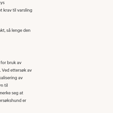
lys
 krav til varsling
kt, så lenge den
 for bruk av
k. Ved ettersøk av
kalisering av
n til
 merke seg at
tersøkshund er