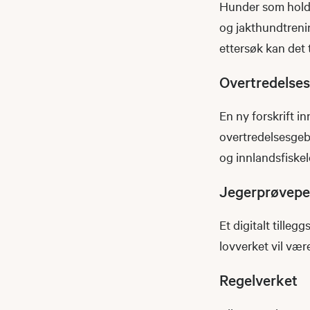
Hunder som holder
og jakthundtreni
ettersøk kan det t
Overtredelses
En ny forskrift i
overtredelsesgeb
og innlandsfiske
Jegerprøvep
Et digitalt tille
lovverket vil vær
Regelverket