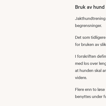
Bruk av hund
Jakthundtrening o
begrensninger.
Det som tidligere
for bruken av sli
I forskriften def
med los over leng
at hunden skal an
videre.
Flere enn to løse
benyttes under fu