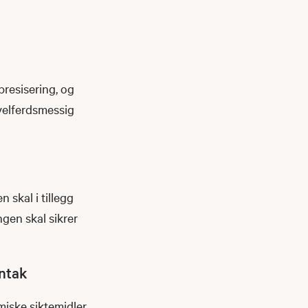
presisering, og
evelferdsmessig
 skal i tillegg
gen skal sikrer
nntak
miske siktemidler,