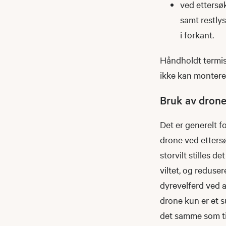
ved ettersøk
samt restlys
i forkant.
Håndholdt termisk
ikke kan montere
Bruk av dron
Det er generelt f
drone ved ettersø
storvilt stilles det
viltet, og reduse
dyrevelferd ved a
drone kun er et s
det samme som ti