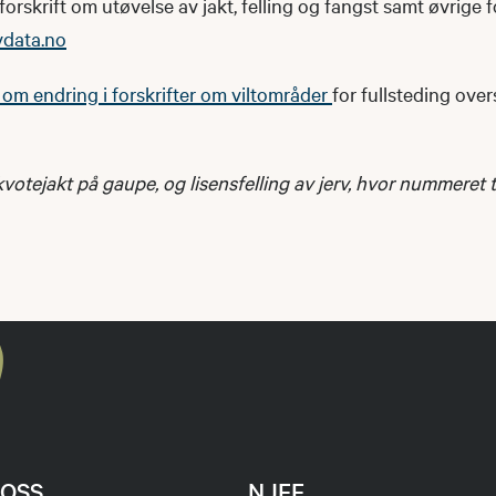
forskrift om utøvelse av jakt, felling og fangst samt øvrige f
vdata.no
t om endring i forskrifter om viltområder
for fullsteding over
.
votejakt på gaupe, og lisensfelling av jerv, hvor nummeret ti
OSS
NJFF