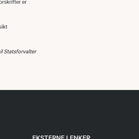
orskrifter er
sikt
l Statsforvalter
EKSTERNE LENKER