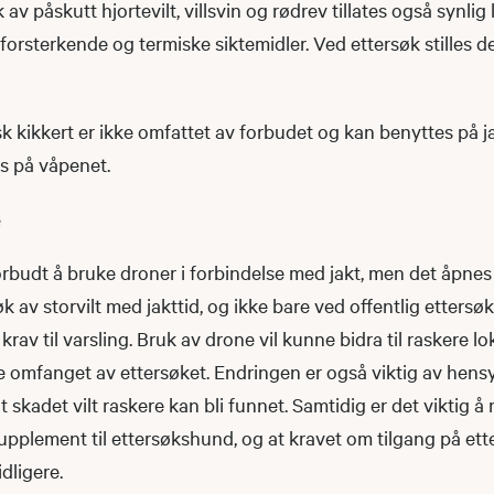
 av påskutt hjortevilt, villsvin og rødrev tillates også synlig 
forsterkende og termiske siktemidler. Ved ettersøk stilles det
 kikkert er ikke omfattet av forbudet og kan benyttes på ja
s på våpenet.
e
orbudt å bruke droner i forbindelse med jakt, men det åpnes
k av storvilt med jakttid, og ikke bare ved offentlig ettersø
 krav til varsling.
Bruk av drone vil kunne bidra til raskere lo
re omfanget av ettersøket. Endringen er også viktig av hensy
t skadet vilt raskere kan bli funnet. Samtidig er det viktig å
upplement til ettersøkshund, og at kravet om tilgang på et
dligere.