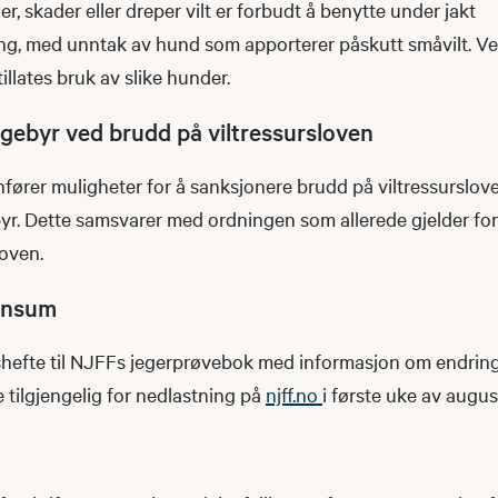
, skader eller dreper vilt er forbudt å benytte under jakt
ng, med unntak av hund som apporterer påskutt småvilt. Ved
illates bruk av slike hunder.
gebyr ved brudd på viltressursloven
nnfører muligheter for å sanksjonere brudd på viltressurslo
yr. Dette samsvarer med ordningen som allerede gjelder for
loven.
ensum
ggshefte til NJFFs jegerprøvebok med informasjon om endrin
e tilgjengelig for nedlastning på
njff.no
i første uke av augus