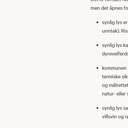
men det åpnes fo
synlig lys 
unntak). Ri
synlig lys ka
dyrevelfer
kommunen ka
termiske sik
og målrettet
natur- elle
synlig lys s
villsvin og 