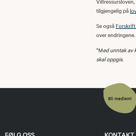
Viltressursloven, 
tilgjengelig på
lo
Se også
Forskrif
over endringene
*M
ed unntak av k
skal oppgis.
Bli medlem!
FØLG OSS
KONTAKT 