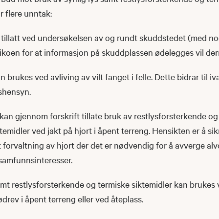
r flere unntak:
er tillatt ved undersøkelsen av og rundt skuddstedet (med n
sikoen for at informasjon på skuddplassen ødelegges vil de
n brukes ved avliving av vilt fanget i felle. Dette bidrar til i
dshensyn.
n gjennom forskrift tillate bruk av restlysforsterkende og
temidler ved jakt på hjort i åpent terreng. Hensikten er å sik
 forvaltning av hjort der det er nødvendig for å avverge alv
r samfunnsinteresser.
amt restlysforsterkende og termiske siktemidler kan brukes 
rødrev i åpent terreng eller ved åteplass.