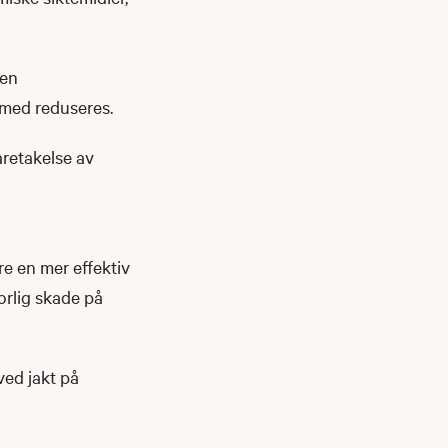
oen
rmed reduseres.
varetakelse av
re en mer effektiv
orlig skade på
ved jakt på