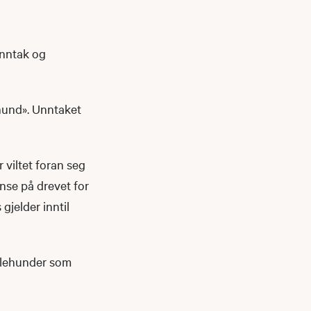
unntak og
 hund». Unntaket
 viltet foran seg
ense på drevet for
gjelder inntil
uglehunder som