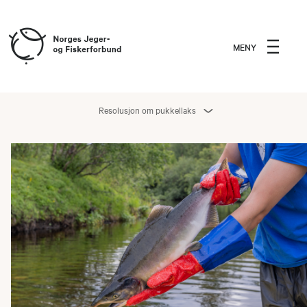
MENY
Resolusjon om pukkellaks