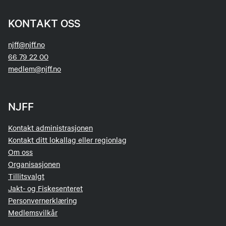
KONTAKT OSS
njff@njff.no
66 79 22 00
medlem@njff.no
NJFF
Kontakt administrasjonen
Kontakt ditt lokallag eller regionlag
Om oss
Organisasjonen
Tillitsvalgt
Jakt- og Fiskesenteret
Personvernerklæring
Medlemsvilkår